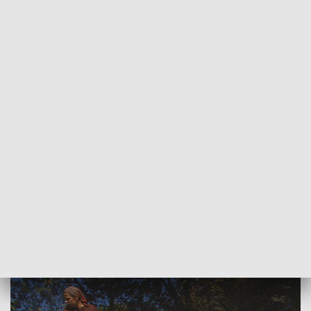
POWRÓT DO
LUBLIN
TVP REGIONY
Kopanie ziemniaków. Pokaz w Muzeum
Wsi Lubelskiej
2019-09-22