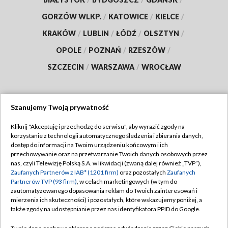
GORZÓW WLKP.
/
KATOWICE
/
KIELCE
/
KRAKÓW
/
LUBLIN
/
ŁÓDŹ
/
OLSZTYN
/
OPOLE
/
POZNAŃ
/
RZESZÓW
/
SZCZECIN
/
WARSZAWA
/
WROCŁAW
Szanujemy Twoją prywatność
Dołącz do nas:
Kliknij "Akceptuję i przechodzę do serwisu", aby wyrazić zgody na
korzystanie z technologii automatycznego śledzenia i zbierania danych,
TVP
dostęp do informacji na Twoim urządzeniu końcowym i ich
Abonament TVP
przechowywanie oraz na przetwarzanie Twoich danych osobowych przez
Regulamin TVP
nas, czyli Telewizję Polską S.A. w likwidacji (zwaną dalej również „TVP”),
Emisja w TVP
Polityka prywatności
Zaufanych Partnerów z IAB* (1201 firm)
oraz pozostałych
Zaufanych
Partnerów TVP (93 firm)
, w celach marketingowych (w tym do
Centrum informacji TVP
Moje zgody
zautomatyzowanego dopasowania reklam do Twoich zainteresowań i
mierzenia ich skuteczności) i pozostałych, które wskazujemy poniżej, a
Naziemna Telewizja Cyfrowa
Pomoc
także zgody na udostępnianie przez nas identyfikatora PPID do Google.
Sklep TVP
Biuro reklamy