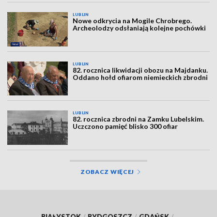
LUBLIN
Nowe odkrycia na Mogile Chrobrego.
Archeolodzy odsłaniają kolejne pochówki
LUBLIN
82. rocznica likwidacji obozu na Majdanku.
Oddano hołd ofiarom niemieckich zbrodni
LUBLIN
82. rocznica zbrodni na Zamku Lubelskim.
Uczczono pamięć blisko 300 ofiar
ZOBACZ WIĘCEJ
BIAŁYSTOK
/
BYDGOSZCZ
/
GDAŃSK
/