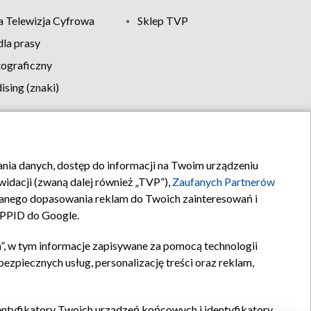
 Telewizja Cyfrowa
Sklep TVP
la prasy
tograficzny
sing (znaki)
klamy
Kontakt
rania danych, dostęp do informacji na Twoim urządzeniu
idacji (zwaną dalej również „TVP”),
Zaufanych Partnerów
anego dopasowania reklam do Twoich zainteresowań i
a PPID do Google.
”, w tym informacje zapisywane za pomocą technologii
zpiecznych usług, personalizację treści oraz reklam,
identyfikatory Twoich urządzeń końcowych i identyfikatory