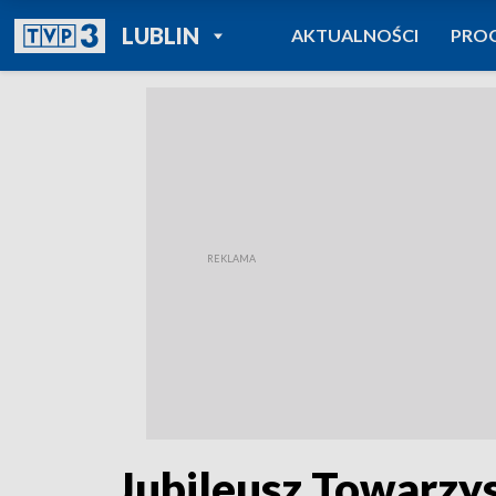
POWRÓT DO
LUBLIN
AKTUALNOŚCI
PRO
TVP REGIONY
Jubileusz Towarzy