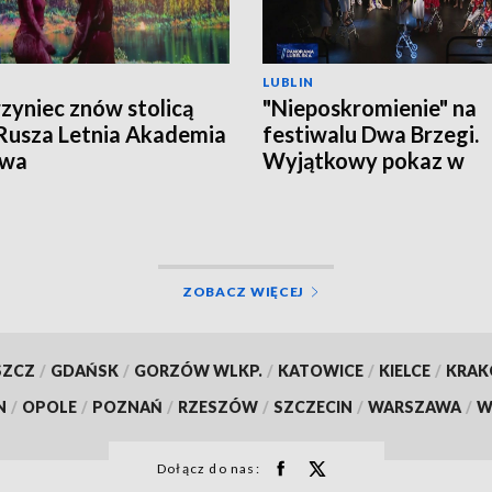
LUBLIN
zyniec znów stolicą
"Nieposkromienie" na
 Rusza Letnia Akademia
festiwalu Dwa Brzegi.
owa
Wyjątkowy pokaz w
Kazimierzu Dolnym
ZOBACZ WIĘCEJ
SZCZ
/
GDAŃSK
/
GORZÓW WLKP.
/
KATOWICE
/
KIELCE
/
KRA
N
/
OPOLE
/
POZNAŃ
/
RZESZÓW
/
SZCZECIN
/
WARSZAWA
/
W
Dołącz do nas: