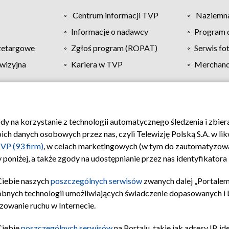
Centrum informacji TVP
Naziemna
Informacje o nadawcy
Program d
zetargowe
Zgłoś program (ROPAT)
Serwis fo
wizyjna
Kariera w TVP
Merchandi
Polityka prywatności
Moje zgody
Pomoc
Biuro re
ody na korzystanie z technologii automatycznego śledzenia i zbie
 danych osobowych przez nas, czyli Telewizję Polską S.A. w likw
VP (93 firm)
, w celach marketingowych (w tym do zautomatyzow
 poniżej, a także zgody na udostępnianie przez nas identyfikator
Ciebie naszych
poszczególnych serwisów
zwanych dalej „Portalem
obnych technologii umożliwiających świadczenie dopasowanych i be
zowanie ruchu w Internecie.
Ciebie
poszczególnych serwisów
na Portalu, takie jak adresy IP, 