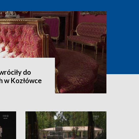
wróciły do
h w Kozłówce