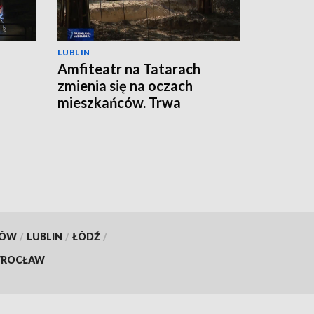
LUBLIN
Amfiteatr na Tatarach
zmienia się na oczach
mieszkańców. Trwa
przebudowa
KÓW
/
LUBLIN
/
ŁÓDŹ
/
ROCŁAW