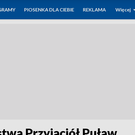
GRAMY
PIOSENKA DLA CIEBIE
REKLAMA
Więcej
stwa Przyjaciół Puław