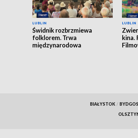
LUBLIN
LUBLIN
Świdnik rozbrzmiewa
Zwier
folklorem. Trwa
kina.
międzynarodowa
Film
FOLKLORIADA
BIAŁYSTOK
/
BYDGO
OLSZTY