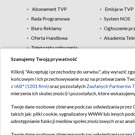
Abonament TVP
Emisja w TVP
Rada Programowa
System NOS
Biuro Reklamy
Ogłoszenie pr
Oferta Handlowa
Akademia Tele
Telegazeta ogłoszenia
Szanujemy Twoją prywatność
Regulamin TVP
Kliknij "Akceptuję i przechodzę do serwisu", aby wyrazić zg
końcowym i ich przechowywanie oraz na przetwarzanie Twoich
z IAB* (1201 firm)
oraz pozostałych
Zaufanych Partnerów T
mierzenia ich skuteczności) i pozostałych, które wskazujemy
Twoje dane osobowe zbierane podczas odwiedzania przez 
takich jak: pliki cookie, sygnalizatory WWW lub innych pod
udostępnianie funkcji mediów społecznościowych oraz anali
Twoje dane osobowe zbierane podczas odwiedzania przez 