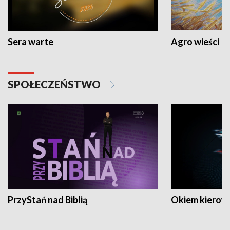
Sera warte
Agro wieści
SPOŁECZEŃSTWO
PrzyStań nad Biblią
Okiem kierow