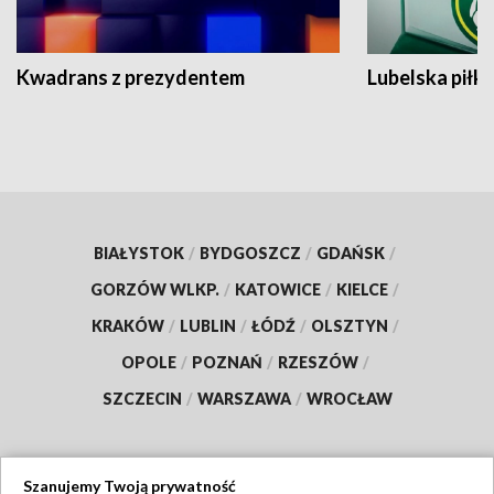
Kwadrans z prezydentem
Lubelska piłk
BIAŁYSTOK
/
BYDGOSZCZ
/
GDAŃSK
/
GORZÓW WLKP.
/
KATOWICE
/
KIELCE
/
KRAKÓW
/
LUBLIN
/
ŁÓDŹ
/
OLSZTYN
/
OPOLE
/
POZNAŃ
/
RZESZÓW
/
SZCZECIN
/
WARSZAWA
/
WROCŁAW
Szanujemy Twoją prywatność