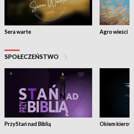
Sera warte
Agro wieści
SPOŁECZEŃSTWO
PrzyStań nad Biblią
Okiem kierow