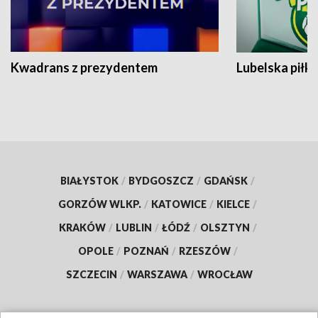
Kwadrans z prezydentem
Lubelska piłk
BIAŁYSTOK
/
BYDGOSZCZ
/
GDAŃSK
/
GORZÓW WLKP.
/
KATOWICE
/
KIELCE
/
KRAKÓW
/
LUBLIN
/
ŁÓDŹ
/
OLSZTYN
/
OPOLE
/
POZNAŃ
/
RZESZÓW
/
SZCZECIN
/
WARSZAWA
/
WROCŁAW