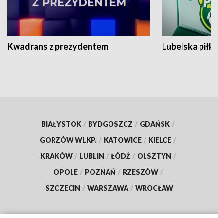
Kwadrans z prezydentem
Lubelska piłk
BIAŁYSTOK
/
BYDGOSZCZ
/
GDAŃSK
/
GORZÓW WLKP.
/
KATOWICE
/
KIELCE
/
KRAKÓW
/
LUBLIN
/
ŁÓDŹ
/
OLSZTYN
/
OPOLE
/
POZNAŃ
/
RZESZÓW
/
SZCZECIN
/
WARSZAWA
/
WROCŁAW