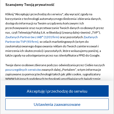
Szanujemy Twoją prywatność
Dołącz do nas:
Kliknij "Akceptuję i przechodzę do serwisu", aby wyrazić zgody na
korzystanie z technologii automatycznego śledzenia i zbierania danych,
TVP
dostęp do informacji na Twoim urządzeniu końcowym i ich
Abonament TVP
przechowywanie oraz na przetwarzanie Twoich danych osobowych przez
Regulamin TVP
nas, czyli Telewizję Polską S.A. w likwidacji (zwaną dalej również „TVP”),
Emisja w TVP
Polityka prywatności
Zaufanych Partnerów z IAB* (1201 firm)
oraz pozostałych
Zaufanych
Partnerów TVP (93 firm)
, w celach marketingowych (w tym do
Centrum informacji TVP
Moje zgody
zautomatyzowanego dopasowania reklam do Twoich zainteresowań i
mierzenia ich skuteczności) i pozostałych, które wskazujemy poniżej, a
Naziemna Telewizja Cyfrowa
Pomoc
także zgody na udostępnianie przez nas identyfikatora PPID do Google.
Sklep TVP
Biuro reklamy
Twoje dane osobowe zbierane podczas odwiedzania przez Ciebie naszych
Rada Programowa
Kontakt
poszczególnych serwisów
zwanych dalej „Portalem”, w tym informacje
zapisywane za pomocą technologii takich jak: pliki cookie, sygnalizatory
System NOS
WWW lub innych podobnych technologii umożliwiających świadczenie
dopasowanych i bezpiecznych usług, personalizację treści oraz reklam,
Informacje o nadawcy
Kanały
udostępnianie funkcji mediów społecznościowych oraz analizowanie
Akceptuję i przechodzę do serwisu
ruchu w Internecie.
Program dla prasy
©2026 Telewizja Polska S.A. w likwidacji
Biuro Reklamy
Twoje dane osobowe zbierane podczas odwiedzania przez Ciebie
Ustawienia zaawansowane
poszczególnych serwisów
na Portalu, takie jak adresy IP, identyfikatory
Ogłoszenie przetargowe
Twoich urządzeń końcowych i identyfikatory plików cookie, informacje o