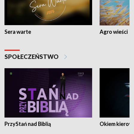
Sera warte
Agro wieści
SPOŁECZEŃSTWO
PrzyStań nad Biblią
Okiem kierow