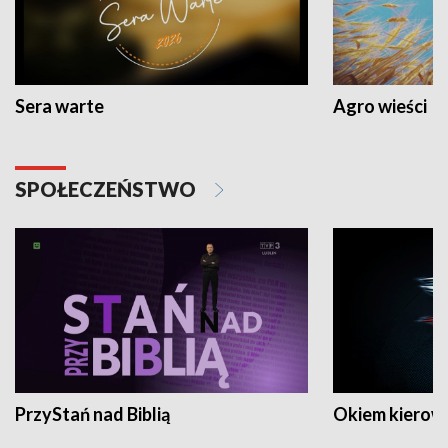
Sera warte
Agro wieści
SPOŁECZEŃSTWO
PrzyStań nad Biblią
Okiem kierow