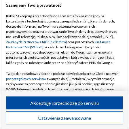
Szanujemy Twoją prywatność
Dołącz do nas:
Kliknij "Akceptuję i przechodzę do serwisu", aby wyrazić zgody na
korzystanie z technologii automatycznego śledzenia i zbierania danych,
TVP
dostęp do informacji na Twoim urządzeniu końcowym i ich
Abonament TVP
przechowywanie oraz na przetwarzanie Twoich danych osobowych przez
Regulamin TVP
nas, czyli Telewizję Polską S.A. w likwidacji (zwaną dalej również „TVP”),
Emisja w TVP
Polityka prywatności
Zaufanych Partnerów z IAB* (1201 firm)
oraz pozostałych
Zaufanych
Partnerów TVP (93 firm)
, w celach marketingowych (w tym do
Centrum informacji TVP
Moje zgody
zautomatyzowanego dopasowania reklam do Twoich zainteresowań i
mierzenia ich skuteczności) i pozostałych, które wskazujemy poniżej, a
Naziemna Telewizja Cyfrowa
Pomoc
także zgody na udostępnianie przez nas identyfikatora PPID do Google.
Sklep TVP
Biuro reklamy
Twoje dane osobowe zbierane podczas odwiedzania przez Ciebie naszych
Rada Programowa
Kontakt
poszczególnych serwisów
zwanych dalej „Portalem”, w tym informacje
zapisywane za pomocą technologii takich jak: pliki cookie, sygnalizatory
System NOS
WWW lub innych podobnych technologii umożliwiających świadczenie
dopasowanych i bezpiecznych usług, personalizację treści oraz reklam,
Informacje o nadawcy
Kanały
udostępnianie funkcji mediów społecznościowych oraz analizowanie
Akceptuję i przechodzę do serwisu
ruchu w Internecie.
Program dla prasy
©2026 Telewizja Polska S.A. w likwidacji
Biuro Reklamy
Twoje dane osobowe zbierane podczas odwiedzania przez Ciebie
Ustawienia zaawansowane
poszczególnych serwisów
na Portalu, takie jak adresy IP, identyfikatory
Ogłoszenie przetargowe
Twoich urządzeń końcowych i identyfikatory plików cookie, informacje o