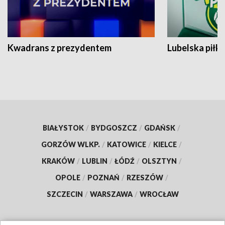
Kwadrans z prezydentem
Lubelska piłk
BIAŁYSTOK
/
BYDGOSZCZ
/
GDAŃSK
/
GORZÓW WLKP.
/
KATOWICE
/
KIELCE
/
KRAKÓW
/
LUBLIN
/
ŁÓDŹ
/
OLSZTYN
/
OPOLE
/
POZNAŃ
/
RZESZÓW
/
SZCZECIN
/
WARSZAWA
/
WROCŁAW