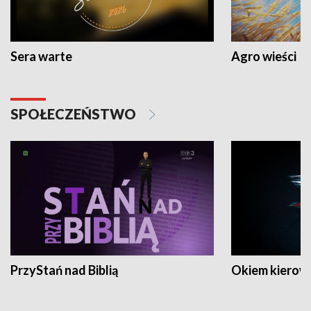
Sera warte
Agro wieści
SPOŁECZEŃSTWO
PrzyStań nad Biblią
Okiem kierow