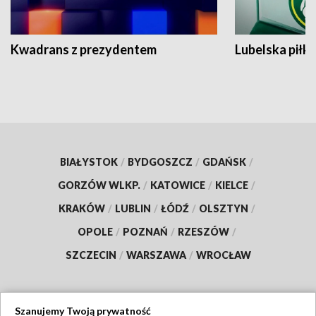
Kwadrans z prezydentem
Lubelska piłk
BIAŁYSTOK
/
BYDGOSZCZ
/
GDAŃSK
/
GORZÓW WLKP.
/
KATOWICE
/
KIELCE
/
KRAKÓW
/
LUBLIN
/
ŁÓDŹ
/
OLSZTYN
/
OPOLE
/
POZNAŃ
/
RZESZÓW
/
SZCZECIN
/
WARSZAWA
/
WROCŁAW
Szanujemy Twoją prywatność