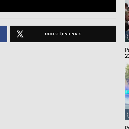
UDOSTĘPNIJ NA X
P
2
P