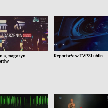
nia, magazyn
Reportaże w TVP3 Lublin
erów