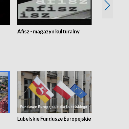
Afisz - magazyn kulturalny
Zobacz, co s
Lubelskie Fundusze Europejskie