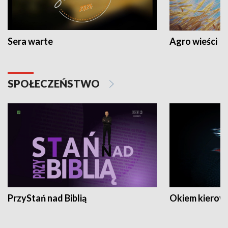
Sera warte
Agro wieści
SPOŁECZEŃSTWO
PrzyStań nad Biblią
Okiem kierow