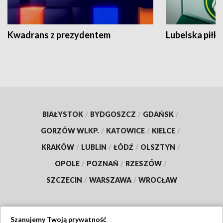
Kwadrans z prezydentem
Lubelska piłk
BIAŁYSTOK
/
BYDGOSZCZ
/
GDAŃSK
/
GORZÓW WLKP.
/
KATOWICE
/
KIELCE
/
KRAKÓW
/
LUBLIN
/
ŁÓDŹ
/
OLSZTYN
/
OPOLE
/
POZNAŃ
/
RZESZÓW
/
SZCZECIN
/
WARSZAWA
/
WROCŁAW
Szanujemy Twoją prywatność