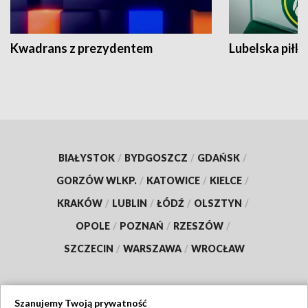
Kwadrans z prezydentem
Lubelska piłk
BIAŁYSTOK
/
BYDGOSZCZ
/
GDAŃSK
/
GORZÓW WLKP.
/
KATOWICE
/
KIELCE
/
KRAKÓW
/
LUBLIN
/
ŁÓDŹ
/
OLSZTYN
/
OPOLE
/
POZNAŃ
/
RZESZÓW
/
SZCZECIN
/
WARSZAWA
/
WROCŁAW
Szanujemy Twoją prywatność