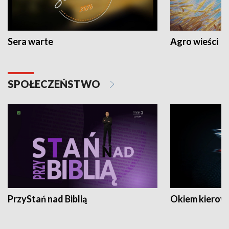
Sera warte
Agro wieści
SPOŁECZEŃSTWO
PrzyStań nad Biblią
Okiem kierow