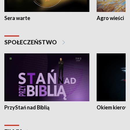
Sera warte
Agro wieści
SPOŁECZEŃSTWO
PrzyStań nad Biblią
Okiem kierow