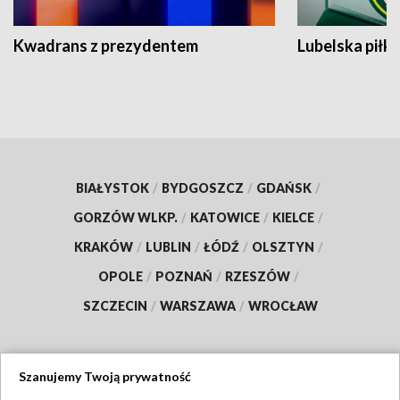
Kwadrans z prezydentem
Lubelska piłk
BIAŁYSTOK
/
BYDGOSZCZ
/
GDAŃSK
/
GORZÓW WLKP.
/
KATOWICE
/
KIELCE
/
KRAKÓW
/
LUBLIN
/
ŁÓDŹ
/
OLSZTYN
/
OPOLE
/
POZNAŃ
/
RZESZÓW
/
SZCZECIN
/
WARSZAWA
/
WROCŁAW
Szanujemy Twoją prywatność
Dołącz do nas: