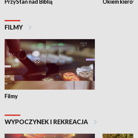
PrzyStań nad Biblią
Okiem kierow
FILMY
Filmy
WYPOCZYNEK I REKREACJA