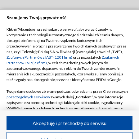
Szanujemy Twoją prywatność
Dołącz do nas:
Kliknij "Akceptuję i przechodzę do serwisu", aby wyrazić zgody na
korzystanie z technologii automatycznego śledzenia i zbierania danych,
TVP
dostęp do informacji na Twoim urządzeniu końcowym i ich
Abonament TVP
przechowywanie oraz na przetwarzanie Twoich danych osobowych przez
Regulamin TVP
nas, czyli Telewizję Polską S.A. w likwidacji (zwaną dalej również „TVP”),
Emisja w TVP
Polityka prywatności
Zaufanych Partnerów z IAB* (1201 firm)
oraz pozostałych
Zaufanych
Partnerów TVP (93 firm)
, w celach marketingowych (w tym do
Centrum informacji TVP
Moje zgody
zautomatyzowanego dopasowania reklam do Twoich zainteresowań i
mierzenia ich skuteczności) i pozostałych, które wskazujemy poniżej, a
Naziemna Telewizja Cyfrowa
Pomoc
także zgody na udostępnianie przez nas identyfikatora PPID do Google.
Sklep TVP
Biuro reklamy
Twoje dane osobowe zbierane podczas odwiedzania przez Ciebie naszych
Rada Programowa
Kontakt
poszczególnych serwisów
zwanych dalej „Portalem”, w tym informacje
zapisywane za pomocą technologii takich jak: pliki cookie, sygnalizatory
System NOS
WWW lub innych podobnych technologii umożliwiających świadczenie
dopasowanych i bezpiecznych usług, personalizację treści oraz reklam,
Informacje o nadawcy
Kanały
udostępnianie funkcji mediów społecznościowych oraz analizowanie
Akceptuję i przechodzę do serwisu
ruchu w Internecie.
Program dla prasy
©2026 Telewizja Polska S.A. w likwidacji
Biuro Reklamy
Twoje dane osobowe zbierane podczas odwiedzania przez Ciebie