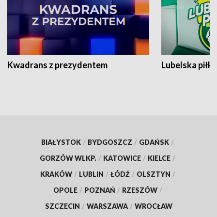
Kwadrans z prezydentem
Lubelska piłk
BIAŁYSTOK
/
BYDGOSZCZ
/
GDAŃSK
/
GORZÓW WLKP.
/
KATOWICE
/
KIELCE
/
KRAKÓW
/
LUBLIN
/
ŁÓDŹ
/
OLSZTYN
/
OPOLE
/
POZNAŃ
/
RZESZÓW
/
SZCZECIN
/
WARSZAWA
/
WROCŁAW