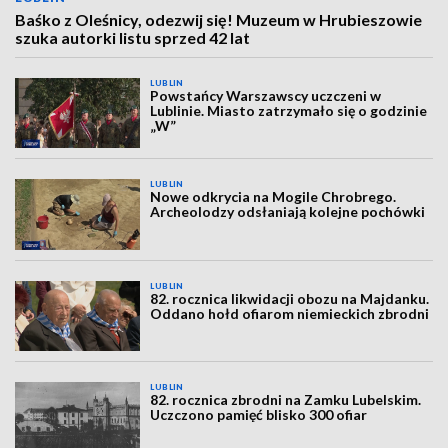
Baśko z Oleśnicy, odezwij się! Muzeum w Hrubieszowie
szuka autorki listu sprzed 42 lat
LUBLIN
Powstańcy Warszawscy uczczeni w
Lublinie. Miasto zatrzymało się o godzinie
„W”
LUBLIN
Nowe odkrycia na Mogile Chrobrego.
Archeolodzy odsłaniają kolejne pochówki
LUBLIN
82. rocznica likwidacji obozu na Majdanku.
Oddano hołd ofiarom niemieckich zbrodni
LUBLIN
82. rocznica zbrodni na Zamku Lubelskim.
Uczczono pamięć blisko 300 ofiar