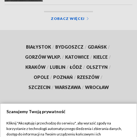
ZOBACZ WIĘCEJ
BIAŁYSTOK
/
BYDGOSZCZ
/
GDAŃSK
/
GORZÓW WLKP.
/
KATOWICE
/
KIELCE
/
KRAKÓW
/
LUBLIN
/
ŁÓDŹ
/
OLSZTYN
/
OPOLE
/
POZNAŃ
/
RZESZÓW
/
SZCZECIN
/
WARSZAWA
/
WROCŁAW
Szanujemy Twoją prywatność
Dołącz do nas:
Kliknij "Akceptuję i przechodzę do serwisu", aby wyrazić zgody na
korzystanie z technologii automatycznego śledzenia i zbierania danych,
TVP
dostęp do informacji na Twoim urządzeniu końcowym i ich