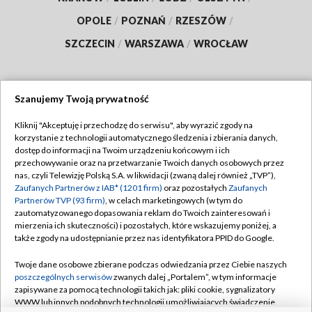
OPOLE
/
POZNAŃ
/
RZESZÓW
/
SZCZECIN
/
WARSZAWA
/
WROCŁAW
Szanujemy Twoją prywatność
Dołącz do nas:
Kliknij "Akceptuję i przechodzę do serwisu", aby wyrazić zgody na
korzystanie z technologii automatycznego śledzenia i zbierania danych,
TVP
dostęp do informacji na Twoim urządzeniu końcowym i ich
Abonament TVP
przechowywanie oraz na przetwarzanie Twoich danych osobowych przez
Regulamin TVP
nas, czyli Telewizję Polską S.A. w likwidacji (zwaną dalej również „TVP”),
Emisja w TVP
Polityka prywatności
Zaufanych Partnerów z IAB* (1201 firm)
oraz pozostałych
Zaufanych
Partnerów TVP (93 firm)
, w celach marketingowych (w tym do
Centrum informacji TVP
Moje zgody
zautomatyzowanego dopasowania reklam do Twoich zainteresowań i
mierzenia ich skuteczności) i pozostałych, które wskazujemy poniżej, a
Naziemna Telewizja Cyfrowa
Pomoc
także zgody na udostępnianie przez nas identyfikatora PPID do Google.
Sklep TVP
Biuro reklamy
Twoje dane osobowe zbierane podczas odwiedzania przez Ciebie naszych
Rada Programowa
Kontakt
poszczególnych serwisów
zwanych dalej „Portalem”, w tym informacje
zapisywane za pomocą technologii takich jak: pliki cookie, sygnalizatory
System NOS
WWW lub innych podobnych technologii umożliwiających świadczenie