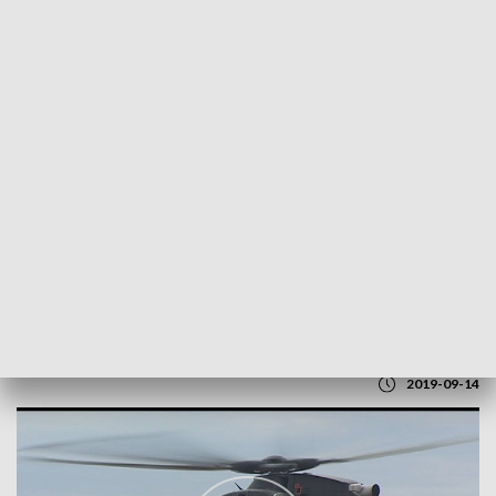
POWRÓT DO
LUBLIN
TVP REGIONY
Ważny kontrakt dla PZL Świdnik
2019-09-14