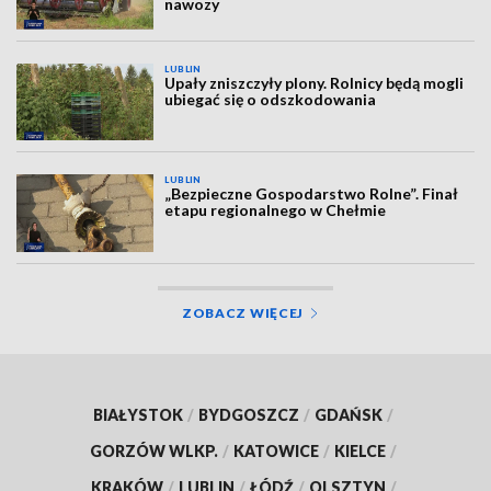
nawozy
LUBLIN
Upały zniszczyły plony. Rolnicy będą mogli
ubiegać się o odszkodowania
LUBLIN
„Bezpieczne Gospodarstwo Rolne”. Finał
etapu regionalnego w Chełmie
ZOBACZ WIĘCEJ
BIAŁYSTOK
/
BYDGOSZCZ
/
GDAŃSK
/
GORZÓW WLKP.
/
KATOWICE
/
KIELCE
/
KRAKÓW
/
LUBLIN
/
ŁÓDŹ
/
OLSZTYN
/