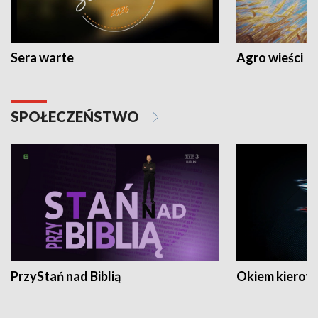
Sera warte
Agro wieści
SPOŁECZEŃSTWO
PrzyStań nad Biblią
Okiem kierow