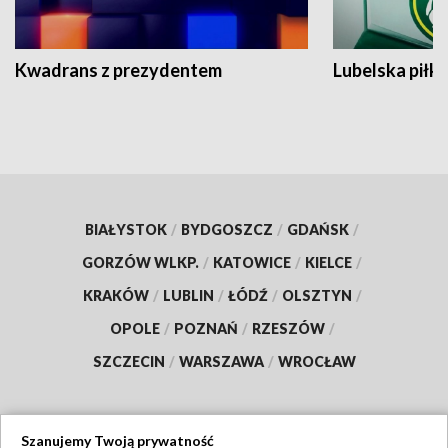
Kwadrans z prezydentem
Lubelska piłk
BIAŁYSTOK
/
BYDGOSZCZ
/
GDAŃSK
/
GORZÓW WLKP.
/
KATOWICE
/
KIELCE
/
KRAKÓW
/
LUBLIN
/
ŁÓDŹ
/
OLSZTYN
/
OPOLE
/
POZNAŃ
/
RZESZÓW
/
SZCZECIN
/
WARSZAWA
/
WROCŁAW
Szanujemy Twoją prywatność