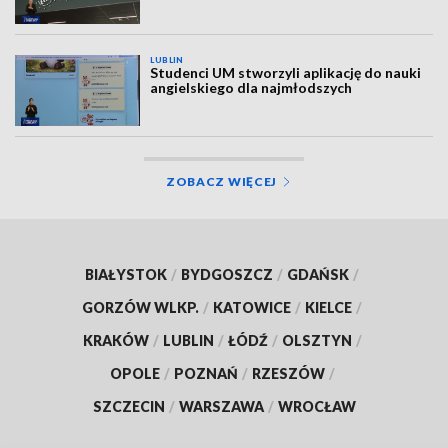
LUBLIN
Studenci UM stworzyli aplikację do nauki
angielskiego dla najmłodszych
ZOBACZ WIĘCEJ
BIAŁYSTOK
/
BYDGOSZCZ
/
GDAŃSK
/
GORZÓW WLKP.
/
KATOWICE
/
KIELCE
/
KRAKÓW
/
LUBLIN
/
ŁÓDŹ
/
OLSZTYN
/
OPOLE
/
POZNAŃ
/
RZESZÓW
/
SZCZECIN
/
WARSZAWA
/
WROCŁAW