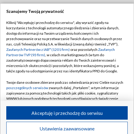
Szanujemy Twoją prywatność
Dołącz do nas:
Kliknij "Akceptuję i przechodzę do serwisu", aby wyrazić zgody na
korzystanie z technologii automatycznego śledzenia i zbierania danych,
TVP
dostęp do informacji na Twoim urządzeniu końcowym i ich
Abonament TVP
przechowywanie oraz na przetwarzanie Twoich danych osobowych przez
Regulamin TVP
nas, czyli Telewizję Polską S.A. w likwidacji (zwaną dalej również „TVP”),
Emisja w TVP
Polityka prywatności
Zaufanych Partnerów z IAB* (1201 firm)
oraz pozostałych
Zaufanych
Partnerów TVP (93 firm)
, w celach marketingowych (w tym do
Centrum informacji TVP
Moje zgody
zautomatyzowanego dopasowania reklam do Twoich zainteresowań i
mierzenia ich skuteczności) i pozostałych, które wskazujemy poniżej, a
Naziemna Telewizja Cyfrowa
Pomoc
także zgody na udostępnianie przez nas identyfikatora PPID do Google.
Sklep TVP
Biuro reklamy
Twoje dane osobowe zbierane podczas odwiedzania przez Ciebie naszych
Rada Programowa
Kontakt
poszczególnych serwisów
zwanych dalej „Portalem”, w tym informacje
zapisywane za pomocą technologii takich jak: pliki cookie, sygnalizatory
System NOS
WWW lub innych podobnych technologii umożliwiających świadczenie
dopasowanych i bezpiecznych usług, personalizację treści oraz reklam,
Informacje o nadawcy
Kanały
udostępnianie funkcji mediów społecznościowych oraz analizowanie
Akceptuję i przechodzę do serwisu
ruchu w Internecie.
Program dla prasy
©2026 Telewizja Polska S.A. w likwidacji
Biuro Reklamy
Twoje dane osobowe zbierane podczas odwiedzania przez Ciebie
Ustawienia zaawansowane
poszczególnych serwisów
na Portalu, takie jak adresy IP, identyfikatory