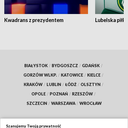
Kwadrans z prezydentem
Lubelska piłk
BIAŁYSTOK
/
BYDGOSZCZ
/
GDAŃSK
/
GORZÓW WLKP.
/
KATOWICE
/
KIELCE
/
KRAKÓW
/
LUBLIN
/
ŁÓDŹ
/
OLSZTYN
/
OPOLE
/
POZNAŃ
/
RZESZÓW
/
SZCZECIN
/
WARSZAWA
/
WROCŁAW
Szanujemy Twoją prywatność