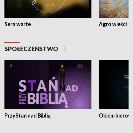
Sera warte
Agro wieści
SPOŁECZEŃSTWO
PrzyStań nad Biblią
Okiem kierow