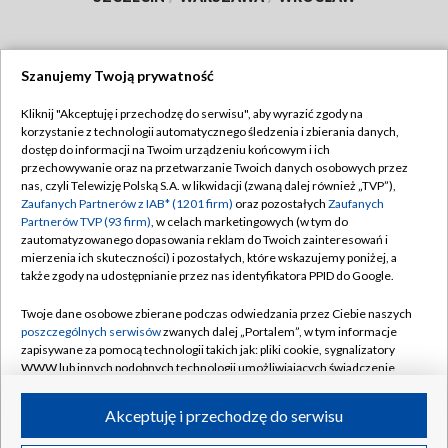
Szanujemy Twoją prywatność
Dołącz do nas:
Kliknij "Akceptuję i przechodzę do serwisu", aby wyrazić zgody na
korzystanie z technologii automatycznego śledzenia i zbierania danych,
TVP
dostęp do informacji na Twoim urządzeniu końcowym i ich
Abonament TVP
przechowywanie oraz na przetwarzanie Twoich danych osobowych przez
Regulamin TVP
nas, czyli Telewizję Polską S.A. w likwidacji (zwaną dalej również „TVP”),
Emisja w TVP
Polityka prywatności
Zaufanych Partnerów z IAB* (1201 firm)
oraz pozostałych
Zaufanych
Partnerów TVP (93 firm)
, w celach marketingowych (w tym do
Centrum informacji TVP
Moje zgody
zautomatyzowanego dopasowania reklam do Twoich zainteresowań i
mierzenia ich skuteczności) i pozostałych, które wskazujemy poniżej, a
Naziemna Telewizja Cyfrowa
Pomoc
także zgody na udostępnianie przez nas identyfikatora PPID do Google.
Sklep TVP
Biuro reklamy
Twoje dane osobowe zbierane podczas odwiedzania przez Ciebie naszych
Rada Programowa
Kontakt
poszczególnych serwisów
zwanych dalej „Portalem”, w tym informacje
zapisywane za pomocą technologii takich jak: pliki cookie, sygnalizatory
System NOS
WWW lub innych podobnych technologii umożliwiających świadczenie
dopasowanych i bezpiecznych usług, personalizację treści oraz reklam,
Informacje o nadawcy
Kanały
udostępnianie funkcji mediów społecznościowych oraz analizowanie
Akceptuję i przechodzę do serwisu
ruchu w Internecie.
Program dla prasy
©2026 Telewizja Polska S.A. w likwidacji