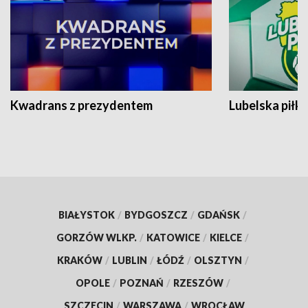
Kwadrans z prezydentem
Lubelska piłk
BIAŁYSTOK
/
BYDGOSZCZ
/
GDAŃSK
/
GORZÓW WLKP.
/
KATOWICE
/
KIELCE
/
KRAKÓW
/
LUBLIN
/
ŁÓDŹ
/
OLSZTYN
/
OPOLE
/
POZNAŃ
/
RZESZÓW
/
SZCZECIN
/
WARSZAWA
/
WROCŁAW