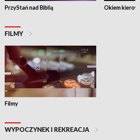
PrzyStań nad Biblią
Okiem kierow
FILMY
Filmy
WYPOCZYNEK I REKREACJA