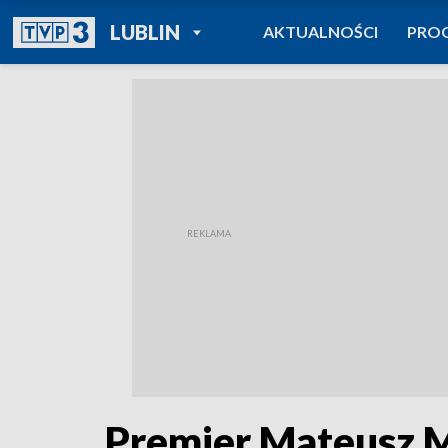
POWRÓT DO
LUBLIN
AKTUALNOŚCI
PRO
TVP REGIONY
Premier Mateusz M