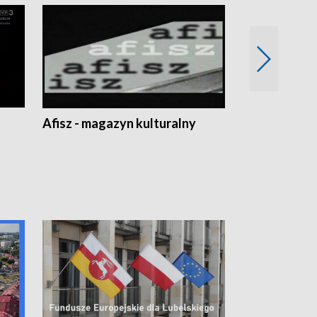
Afisz - magazyn kulturalny
Zobacz, co s