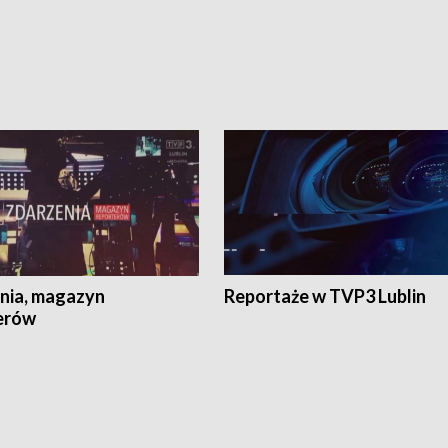
nia, magazyn
Reportaże w TVP3 Lublin
erów