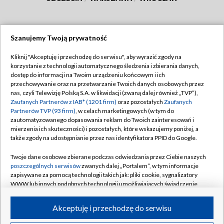
Szanujemy Twoją prywatność
Dołącz do nas:
Kliknij "Akceptuję i przechodzę do serwisu", aby wyrazić zgody na
korzystanie z technologii automatycznego śledzenia i zbierania danych,
TVP
dostęp do informacji na Twoim urządzeniu końcowym i ich
Abonament TVP
przechowywanie oraz na przetwarzanie Twoich danych osobowych przez
Regulamin TVP
nas, czyli Telewizję Polską S.A. w likwidacji (zwaną dalej również „TVP”),
Emisja w TVP
Polityka prywatności
Zaufanych Partnerów z IAB* (1201 firm)
oraz pozostałych
Zaufanych
Partnerów TVP (93 firm)
, w celach marketingowych (w tym do
Centrum informacji TVP
Moje zgody
zautomatyzowanego dopasowania reklam do Twoich zainteresowań i
mierzenia ich skuteczności) i pozostałych, które wskazujemy poniżej, a
Naziemna Telewizja Cyfrowa
Pomoc
także zgody na udostępnianie przez nas identyfikatora PPID do Google.
Sklep TVP
Biuro reklamy
Twoje dane osobowe zbierane podczas odwiedzania przez Ciebie naszych
Rada Programowa
Kontakt
poszczególnych serwisów
zwanych dalej „Portalem”, w tym informacje
zapisywane za pomocą technologii takich jak: pliki cookie, sygnalizatory
System NOS
WWW lub innych podobnych technologii umożliwiających świadczenie
dopasowanych i bezpiecznych usług, personalizację treści oraz reklam,
Informacje o nadawcy
Kanały
udostępnianie funkcji mediów społecznościowych oraz analizowanie
Akceptuję i przechodzę do serwisu
ruchu w Internecie.
Program dla prasy
©2026 Telewizja Polska S.A. w likwidacji