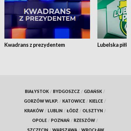
Kwadrans z prezydentem
Lubelska piłk
BIAŁYSTOK
/
BYDGOSZCZ
/
GDAŃSK
/
GORZÓW WLKP.
/
KATOWICE
/
KIELCE
/
KRAKÓW
/
LUBLIN
/
ŁÓDŹ
/
OLSZTYN
/
OPOLE
/
POZNAŃ
/
RZESZÓW
/
SZCZECIN
/
WARSZAWA
/
WROCŁAW