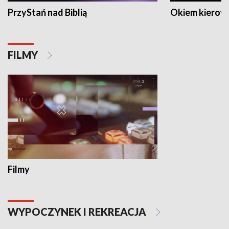
PrzyStań nad Biblią
Okiem kierow
FILMY
Filmy
WYPOCZYNEK I REKREACJA