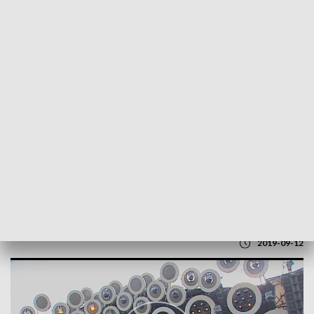
POWRÓT DO
LUBLIN
TVP REGIONY
Gwiazdy estrady w Chełmie
2019-09-12