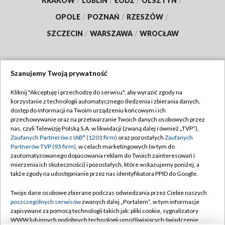
KRAKÓW
/
LUBLIN
/
ŁÓDŹ
/
OLSZTYN
/
OPOLE
/
POZNAŃ
/
RZESZÓW
/
SZCZECIN
/
WARSZAWA
/
WROCŁAW
Szanujemy Twoją prywatność
Dołącz do nas:
Kliknij "Akceptuję i przechodzę do serwisu", aby wyrazić zgody na
korzystanie z technologii automatycznego śledzenia i zbierania danych,
TVP
dostęp do informacji na Twoim urządzeniu końcowym i ich
Abonament TVP
przechowywanie oraz na przetwarzanie Twoich danych osobowych przez
Regulamin TVP
nas, czyli Telewizję Polską S.A. w likwidacji (zwaną dalej również „TVP”),
Emisja w TVP
Polityka prywatności
Zaufanych Partnerów z IAB* (1201 firm)
oraz pozostałych
Zaufanych
Partnerów TVP (93 firm)
, w celach marketingowych (w tym do
Centrum informacji TVP
Moje zgody
zautomatyzowanego dopasowania reklam do Twoich zainteresowań i
mierzenia ich skuteczności) i pozostałych, które wskazujemy poniżej, a
Naziemna Telewizja Cyfrowa
Pomoc
także zgody na udostępnianie przez nas identyfikatora PPID do Google.
Sklep TVP
Biuro reklamy
Twoje dane osobowe zbierane podczas odwiedzania przez Ciebie naszych
Rada Programowa
Kontakt
poszczególnych serwisów
zwanych dalej „Portalem”, w tym informacje
zapisywane za pomocą technologii takich jak: pliki cookie, sygnalizatory
System NOS
WWW lub innych podobnych technologii umożliwiających świadczenie