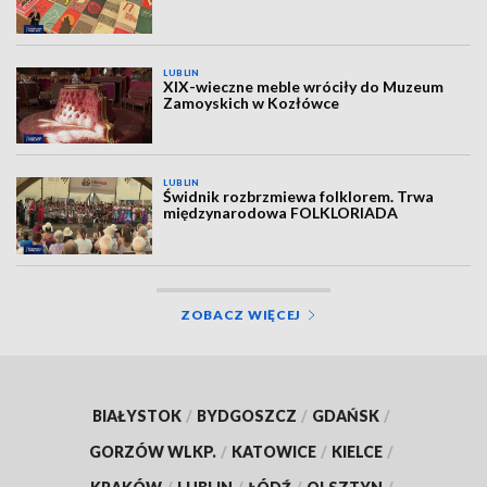
LUBLIN
XIX-wieczne meble wróciły do Muzeum
Zamoyskich w Kozłówce
LUBLIN
Świdnik rozbrzmiewa folklorem. Trwa
międzynarodowa FOLKLORIADA
ZOBACZ WIĘCEJ
BIAŁYSTOK
/
BYDGOSZCZ
/
GDAŃSK
/
GORZÓW WLKP.
/
KATOWICE
/
KIELCE
/