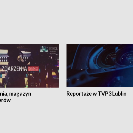
nia, magazyn
Reportaże w TVP3 Lublin
erów