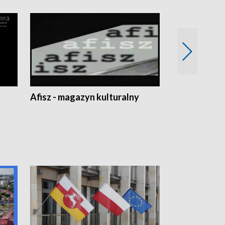
Afisz - magazyn kulturalny
Zobacz, co s