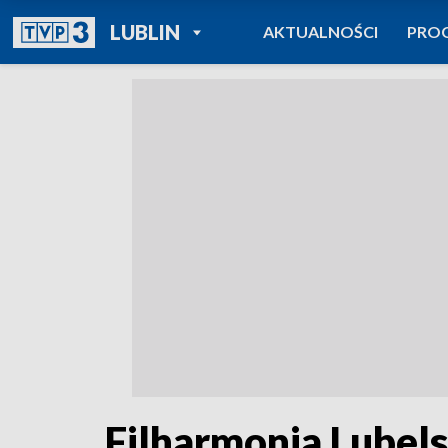
POWRÓT DO
LUBLIN
AKTUALNOŚCI
PRO
TVP REGIONY
Filharmonia Lubel