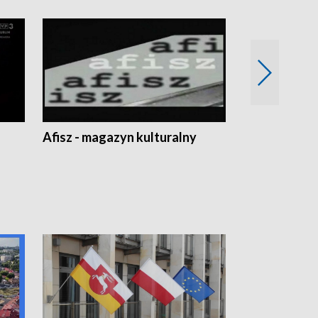
Afisz - magazyn kulturalny
Zobacz, co s