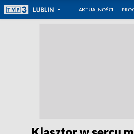
POWRÓT DO
LUBLIN
AKTUALNOŚCI
PRO
TVP REGIONY
Klasztor w sercu 