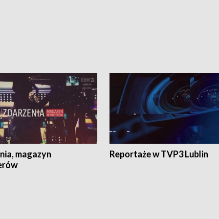
nia, magazyn
Reportaże w TVP3 Lublin
erów