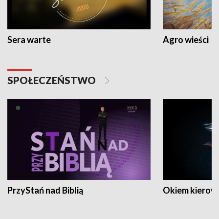
Sera warte
Agro wieści
SPOŁECZEŃSTWO
PrzyStań nad Biblią
Okiem kierow