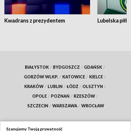
Kwadrans z prezydentem
Lubelska piłk
BIAŁYSTOK
/
BYDGOSZCZ
/
GDAŃSK
/
GORZÓW WLKP.
/
KATOWICE
/
KIELCE
/
KRAKÓW
/
LUBLIN
/
ŁÓDŹ
/
OLSZTYN
/
OPOLE
/
POZNAŃ
/
RZESZÓW
/
SZCZECIN
/
WARSZAWA
/
WROCŁAW
Szanujemy Twoją prywatność