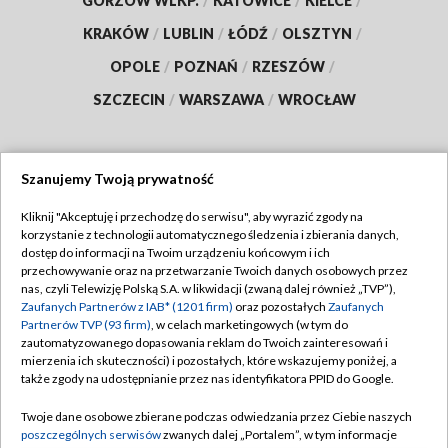
GORZÓW WLKP.
/
KATOWICE
/
KIELCE
/
KRAKÓW
/
LUBLIN
/
ŁÓDŹ
/
OLSZTYN
/
OPOLE
/
POZNAŃ
/
RZESZÓW
/
SZCZECIN
/
WARSZAWA
/
WROCŁAW
Szanujemy Twoją prywatność
Dołącz do nas:
Kliknij "Akceptuję i przechodzę do serwisu", aby wyrazić zgody na
korzystanie z technologii automatycznego śledzenia i zbierania danych,
TVP
dostęp do informacji na Twoim urządzeniu końcowym i ich
Abonament TVP
przechowywanie oraz na przetwarzanie Twoich danych osobowych przez
Regulamin TVP
nas, czyli Telewizję Polską S.A. w likwidacji (zwaną dalej również „TVP”),
Emisja w TVP
Polityka prywatności
Zaufanych Partnerów z IAB* (1201 firm)
oraz pozostałych
Zaufanych
Partnerów TVP (93 firm)
, w celach marketingowych (w tym do
Centrum informacji TVP
Moje zgody
zautomatyzowanego dopasowania reklam do Twoich zainteresowań i
mierzenia ich skuteczności) i pozostałych, które wskazujemy poniżej, a
Naziemna Telewizja Cyfrowa
Pomoc
także zgody na udostępnianie przez nas identyfikatora PPID do Google.
Sklep TVP
Biuro reklamy
Twoje dane osobowe zbierane podczas odwiedzania przez Ciebie naszych
Rada Programowa
Kontakt
poszczególnych serwisów
zwanych dalej „Portalem”, w tym informacje