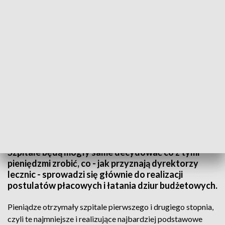
20 mln zł dla lubelskich szpitali
Dobre wiadomości dla szpitali w całym regionie.
Narodowy Fundusz Zdrowia przekaże 22
placówkom z naszego województwa 20 mln zł.
Szpitale będą mogły same decydować co z tymi
pieniędzmi zrobić, co - jak przyznają dyrektorzy
lecznic - sprowadzi się głównie do realizacji
postulatów płacowych i łatania dziur budżetowych.
Pieniądze otrzymały szpitale pierwszego i drugiego stopnia,
czyli te najmniejsze i realizujące najbardziej podstawowe