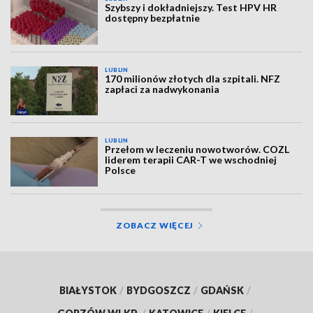
Szybszy i dokładniejszy. Test HPV HR
dostępny bezpłatnie
LUBLIN
170 milionów złotych dla szpitali. NFZ
zapłaci za nadwykonania
LUBLIN
Przełom w leczeniu nowotworów. COZL
liderem terapii CAR-T we wschodniej
Polsce
ZOBACZ WIĘCEJ
BIAŁYSTOK
/
BYDGOSZCZ
/
GDAŃSK
/