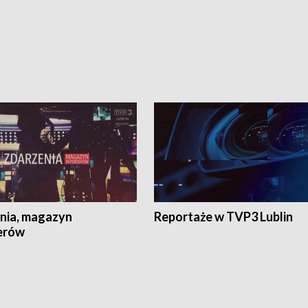
nia, magazyn
Reportaże w TVP3 Lublin
erów