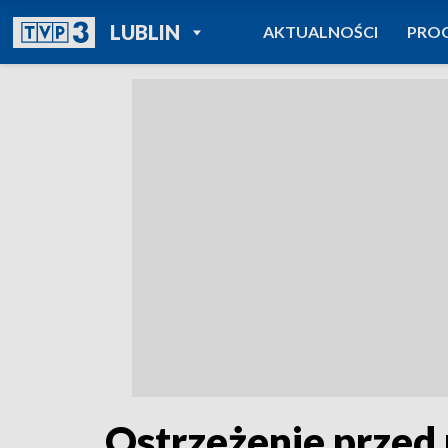
POWRÓT DO
LUBLIN
AKTUALNOŚCI
PRO
TVP REGIONY
Ostrzeżenie przed