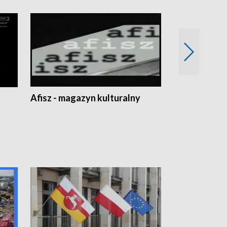
Afisz - magazyn kulturalny
Zobacz, co s