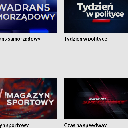
ans samorządowy
Tydzień w polityce
yn sportowy
Czas na speedway