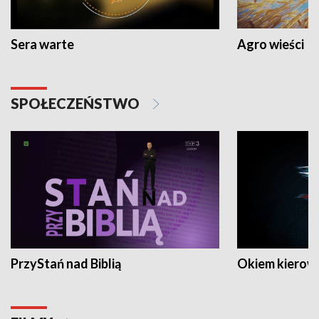
Sera warte
Agro wieści
SPOŁECZEŃSTWO
PrzyStań nad Biblią
Okiem kierow