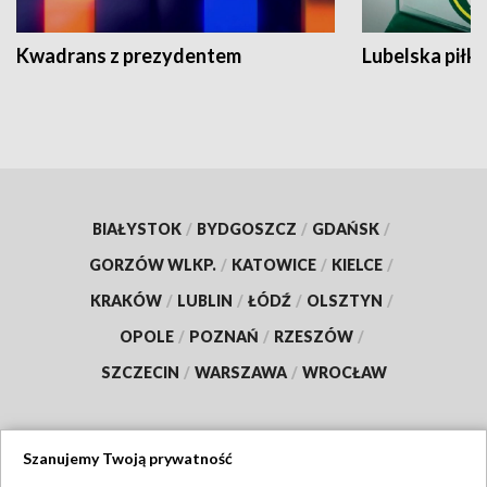
Kwadrans z prezydentem
Lubelska piłk
BIAŁYSTOK
/
BYDGOSZCZ
/
GDAŃSK
/
GORZÓW WLKP.
/
KATOWICE
/
KIELCE
/
KRAKÓW
/
LUBLIN
/
ŁÓDŹ
/
OLSZTYN
/
OPOLE
/
POZNAŃ
/
RZESZÓW
/
SZCZECIN
/
WARSZAWA
/
WROCŁAW
Szanujemy Twoją prywatność
Dołącz do nas: