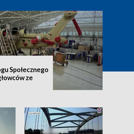
ogu Społecznego
igłowców ze