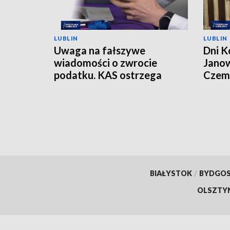
LUBLIN
LUBLIN
Uwaga na fałszywe
Dni K
wiadomości o zwrocie
Janow
podatku. KAS ostrzega
Czemp
przed oszustwem
of Po
BIAŁYSTOK
/
BYDGO
OLSZTY