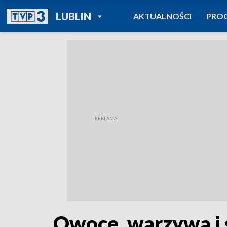
POWRÓT DO
LUBLIN
AKTUALNOŚCI
PRO
TVP REGIONY
Owoce, warzywa i 