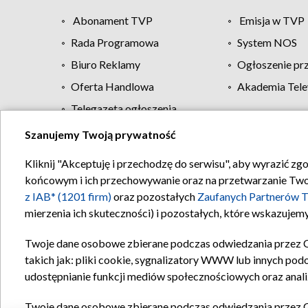
Abonament TVP
Emisja w TVP
Rada Programowa
System NOS
Biuro Reklamy
Ogłoszenie pr
Oferta Handlowa
Akademia Tele
Telegazeta ogłoszenia
Szanujemy Twoją prywatność
Regulamin TVP
Kliknij "Akceptuję i przechodzę do serwisu", aby wyrazić zg
końcowym i ich przechowywanie oraz na przetwarzanie Twoich
z IAB* (1201 firm)
oraz pozostałych
Zaufanych Partnerów T
mierzenia ich skuteczności) i pozostałych, które wskazujemy
Twoje dane osobowe zbierane podczas odwiedzania przez 
takich jak: pliki cookie, sygnalizatory WWW lub innych pod
udostępnianie funkcji mediów społecznościowych oraz anali
Twoje dane osobowe zbierane podczas odwiedzania przez 