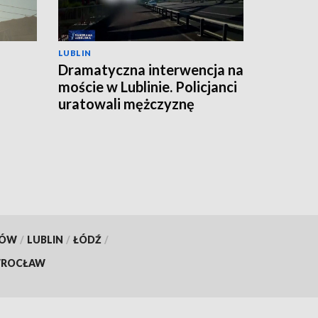
LUBLIN
Dramatyczna interwencja na
moście w Lublinie. Policjanci
uratowali mężczyznę
KÓW
/
LUBLIN
/
ŁÓDŹ
/
ROCŁAW