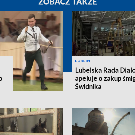
ZOBACZ TAKŻE
LUBLIN
Lubelska Rada Dial
o
apeluje o zakup śm
Świdnika