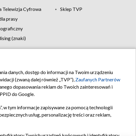
 Telewizja Cyfrowa
Sklep TVP
la prasy
tograficzny
sing (znaki)
klamy
Kontakt
rania danych, dostęp do informacji na Twoim urządzeniu
idacji (zwaną dalej również „TVP”),
Zaufanych Partnerów
anego dopasowania reklam do Twoich zainteresowań i
a PPID do Google.
”, w tym informacje zapisywane za pomocą technologii
zpiecznych usług, personalizację treści oraz reklam,
identyfikatory Twoich urządzeń końcowych i identyfikatory