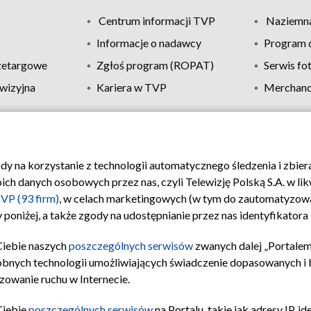
Centrum informacji TVP
Naziemna
Informacje o nadawcy
Program d
zetargowe
Zgłoś program (ROPAT)
Serwis fo
wizyjna
Kariera w TVP
Merchandi
Polityka prywatności
Moje zgody
Pomoc
Biuro re
ody na korzystanie z technologii automatycznego śledzenia i zbie
 danych osobowych przez nas, czyli Telewizję Polską S.A. w likw
VP (93 firm)
, w celach marketingowych (w tym do zautomatyzow
 poniżej, a także zgody na udostępnianie przez nas identyfikator
Ciebie naszych
poszczególnych serwisów
zwanych dalej „Portalem
obnych technologii umożliwiających świadczenie dopasowanych i be
zowanie ruchu w Internecie.
Ciebie
poszczególnych serwisów
na Portalu, takie jak adresy IP, 