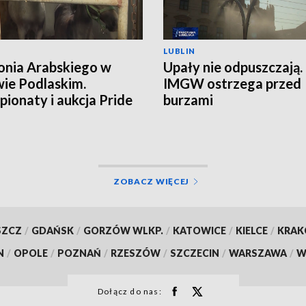
LUBLIN
onia Arabskiego w
Upały nie odpuszczają.
ie Podlaskim.
IMGW ostrzega przed
ionaty i aukcja Pride
burzami
land
ZOBACZ WIĘCEJ
SZCZ
/
GDAŃSK
/
GORZÓW WLKP.
/
KATOWICE
/
KIELCE
/
KRA
N
/
OPOLE
/
POZNAŃ
/
RZESZÓW
/
SZCZECIN
/
WARSZAWA
/
W
Dołącz do nas: