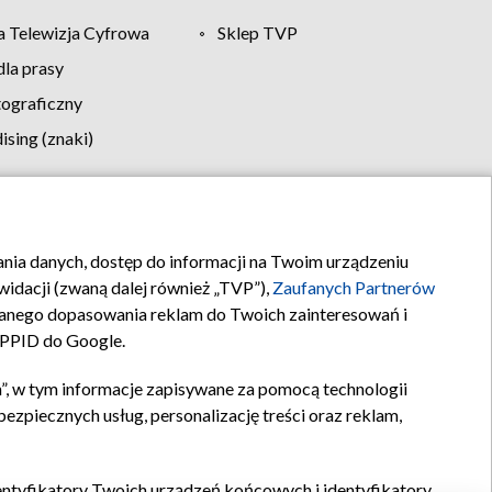
 Telewizja Cyfrowa
Sklep TVP
la prasy
tograficzny
sing (znaki)
klamy
Kontakt
rania danych, dostęp do informacji na Twoim urządzeniu
idacji (zwaną dalej również „TVP”),
Zaufanych Partnerów
anego dopasowania reklam do Twoich zainteresowań i
a PPID do Google.
”, w tym informacje zapisywane za pomocą technologii
zpiecznych usług, personalizację treści oraz reklam,
identyfikatory Twoich urządzeń końcowych i identyfikatory