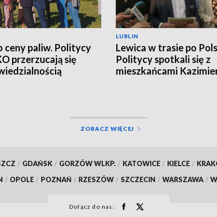
LUBLIN
o ceny paliw. Politycy
Lewica w trasie po Pols
 KO przerzucają się
Politycy spotkali się z
iedzialnością
mieszkańcami Kazimie
Dolnego
ZOBACZ WIĘCEJ
SZCZ
/
GDAŃSK
/
GORZÓW WLKP.
/
KATOWICE
/
KIELCE
/
KRA
N
/
OPOLE
/
POZNAŃ
/
RZESZÓW
/
SZCZECIN
/
WARSZAWA
/
W
Dołącz do nas: