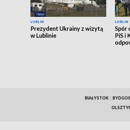
LUBLIN
LUBLIN
Prezydent Ukrainy z wizytą
Spór 
w Lublinie
PiS i
odpow
BIAŁYSTOK
/
BYDGO
OLSZTY