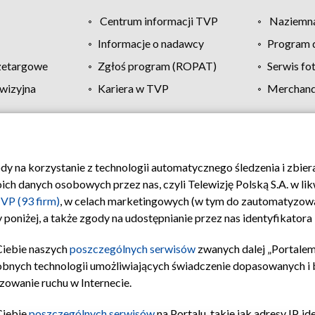
Centrum informacji TVP
Naziemna
Informacje o nadawcy
Program d
zetargowe
Zgłoś program (ROPAT)
Serwis fo
wizyjna
Kariera w TVP
Merchandi
Polityka prywatności
Moje zgody
Pomoc
Biuro re
ody na korzystanie z technologii automatycznego śledzenia i zbie
 danych osobowych przez nas, czyli Telewizję Polską S.A. w likw
VP (93 firm)
, w celach marketingowych (w tym do zautomatyzow
 poniżej, a także zgody na udostępnianie przez nas identyfikator
Ciebie naszych
poszczególnych serwisów
zwanych dalej „Portalem
obnych technologii umożliwiających świadczenie dopasowanych i be
zowanie ruchu w Internecie.
Ciebie
poszczególnych serwisów
na Portalu, takie jak adresy IP, 