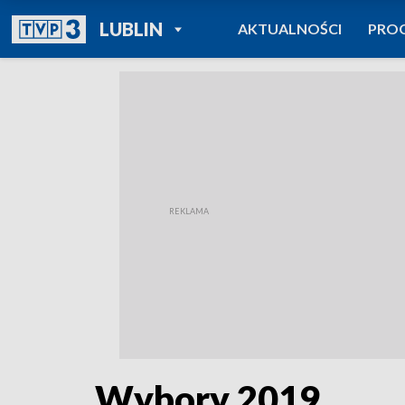
POWRÓT DO
LUBLIN
AKTUALNOŚCI
PRO
TVP REGIONY
Wybory 2019