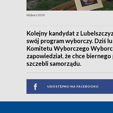
Wybory 2019
Kolejny kandydat z Lubelszczyz
swój program wyborczy. Dziś lu
Komitetu Wyborczego Wyborcó
zapowiedział, że chce bierneg
szczebli samorządu.
UDOSTĘPNIJ NA FACEBOOKU