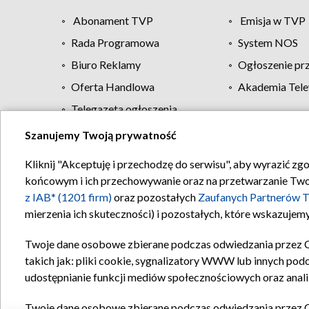
Abonament TVP
Emisja w TVP
Rada Programowa
System NOS
Biuro Reklamy
Ogłoszenie pr
Oferta Handlowa
Akademia Tele
Telegazeta ogłoszenia
Szanujemy Twoją prywatność
Regulamin TVP
Kliknij "Akceptuję i przechodzę do serwisu", aby wyrazić zg
końcowym i ich przechowywanie oraz na przetwarzanie Twoich
z IAB* (1201 firm)
oraz pozostałych
Zaufanych Partnerów T
mierzenia ich skuteczności) i pozostałych, które wskazujemy
Twoje dane osobowe zbierane podczas odwiedzania przez 
takich jak: pliki cookie, sygnalizatory WWW lub innych pod
udostępnianie funkcji mediów społecznościowych oraz anali
Twoje dane osobowe zbierane podczas odwiedzania przez 