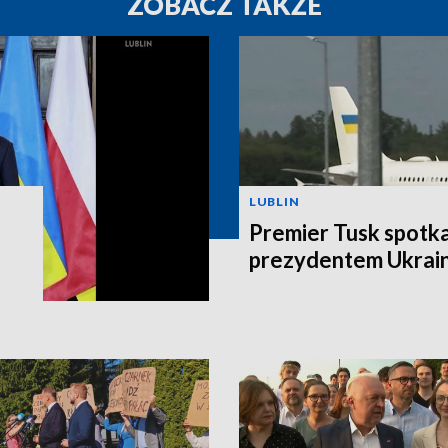
ZOBACZ TAKŻE
LUBLIN
Premier Tusk spotkał
prezydentem Ukrain