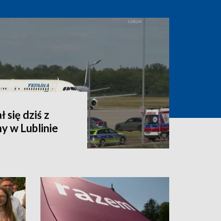
 się dziś z
y w Lublinie