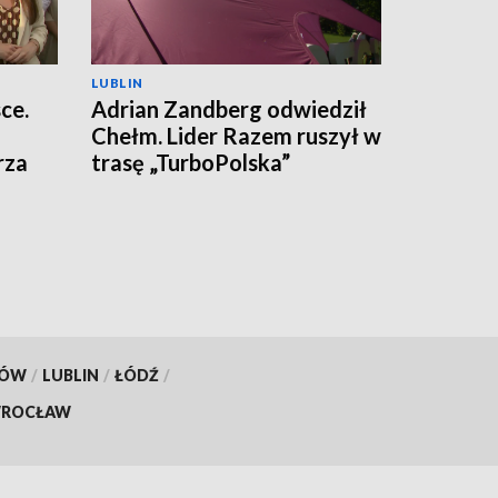
LUBLIN
ce.
Adrian Zandberg odwiedził
Chełm. Lider Razem ruszył w
rza
trasę „TurboPolska”
KÓW
/
LUBLIN
/
ŁÓDŹ
/
ROCŁAW