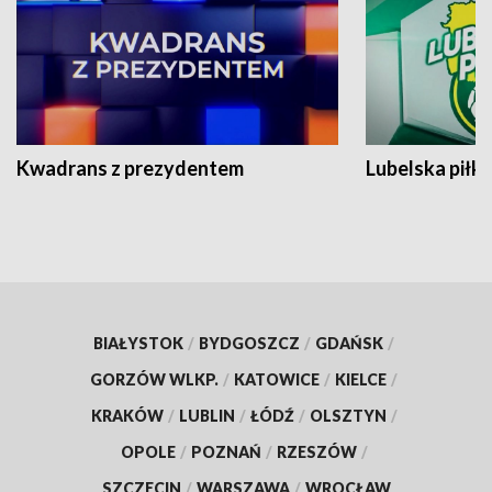
Kwadrans z prezydentem
Lubelska piłk
BIAŁYSTOK
/
BYDGOSZCZ
/
GDAŃSK
/
GORZÓW WLKP.
/
KATOWICE
/
KIELCE
/
KRAKÓW
/
LUBLIN
/
ŁÓDŹ
/
OLSZTYN
/
OPOLE
/
POZNAŃ
/
RZESZÓW
/
SZCZECIN
/
WARSZAWA
/
WROCŁAW