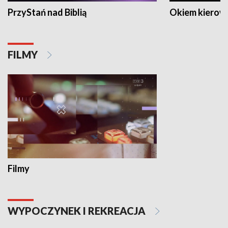
PrzyStań nad Biblią
Okiem kierow
FILMY
Filmy
WYPOCZYNEK I REKREACJA