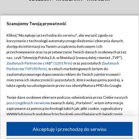
Szanujemy Twoją prywatność
Dołącz do nas:
Kliknij "Akceptuję i przechodzę do serwisu", aby wyrazić zgody na
korzystanie z technologii automatycznego śledzenia i zbierania danych,
TVP
dostęp do informacji na Twoim urządzeniu końcowym i ich
Abonament TVP
przechowywanie oraz na przetwarzanie Twoich danych osobowych przez
Regulamin TVP
nas, czyli Telewizję Polską S.A. w likwidacji (zwaną dalej również „TVP”),
Emisja w TVP
Polityka prywatności
Zaufanych Partnerów z IAB* (1201 firm)
oraz pozostałych
Zaufanych
Partnerów TVP (93 firm)
, w celach marketingowych (w tym do
Centrum informacji TVP
Moje zgody
zautomatyzowanego dopasowania reklam do Twoich zainteresowań i
mierzenia ich skuteczności) i pozostałych, które wskazujemy poniżej, a
Naziemna Telewizja Cyfrowa
Pomoc
także zgody na udostępnianie przez nas identyfikatora PPID do Google.
Sklep TVP
Biuro reklamy
Twoje dane osobowe zbierane podczas odwiedzania przez Ciebie naszych
Rada Programowa
Kontakt
poszczególnych serwisów
zwanych dalej „Portalem”, w tym informacje
zapisywane za pomocą technologii takich jak: pliki cookie, sygnalizatory
System NOS
WWW lub innych podobnych technologii umożliwiających świadczenie
dopasowanych i bezpiecznych usług, personalizację treści oraz reklam,
Informacje o nadawcy
Kanały
udostępnianie funkcji mediów społecznościowych oraz analizowanie
Akceptuję i przechodzę do serwisu
ruchu w Internecie.
Program dla prasy
©2026 Telewizja Polska S.A. w likwidacji