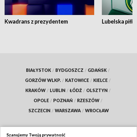
Kwadrans z prezydentem
Lubelska piłk
BIAŁYSTOK
/
BYDGOSZCZ
/
GDAŃSK
/
GORZÓW WLKP.
/
KATOWICE
/
KIELCE
/
KRAKÓW
/
LUBLIN
/
ŁÓDŹ
/
OLSZTYN
/
OPOLE
/
POZNAŃ
/
RZESZÓW
/
SZCZECIN
/
WARSZAWA
/
WROCŁAW
Szanujemy Twoją prywatność