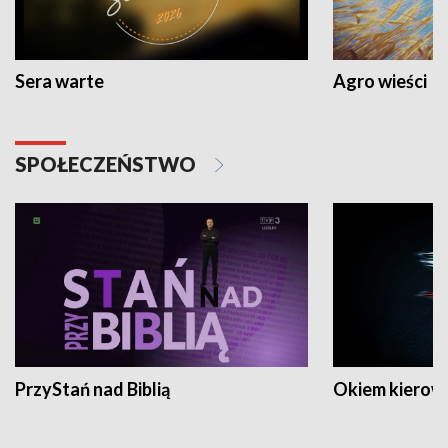
Sera warte
Agro wieści
SPOŁECZEŃSTWO
PrzyStań nad Biblią
Okiem kierow