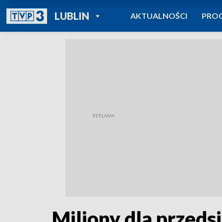
POWRÓT DO
LUBLIN
AKTUALNOŚCI
PRO
TVP REGIONY
Miliony dla przeds