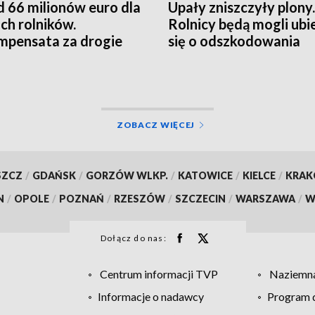
 66 milionów euro dla
Upały zniszczyły plony.
ich rolników.
Rolnicy będą mogli ubi
pensata za drogie
się o odszkodowania
zy
ZOBACZ WIĘCEJ
SZCZ
/
GDAŃSK
/
GORZÓW WLKP.
/
KATOWICE
/
KIELCE
/
KRA
N
/
OPOLE
/
POZNAŃ
/
RZESZÓW
/
SZCZECIN
/
WARSZAWA
/
W
Dołącz do nas:
Centrum informacji TVP
Naziemna
Informacje o nadawcy
Program d