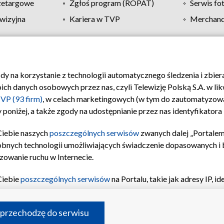
zetargowe
Zgłoś program (ROPAT)
Serwis fo
wizyjna
Kariera w TVP
Merchandi
Polityka prywatności
Moje zgody
Pomoc
Biuro re
ody na korzystanie z technologii automatycznego śledzenia i zbie
 danych osobowych przez nas, czyli Telewizję Polską S.A. w likw
VP (93 firm)
, w celach marketingowych (w tym do zautomatyzow
 poniżej, a także zgody na udostępnianie przez nas identyfikator
Ciebie naszych
poszczególnych serwisów
zwanych dalej „Portalem
obnych technologii umożliwiających świadczenie dopasowanych i be
zowanie ruchu w Internecie.
Ciebie
poszczególnych serwisów
na Portalu, takie jak adresy IP, 
sach Portalu czy historia odwiedzin będą przetwarzane przez TV
ji: przechowywania informacji na urządzeniu lub dostęp do nich,
©2026 Telewizja Polska S.A. w likwidacji
 przechodzę do serwisu
enia profilu spersonalizowanych treści, wyboru spersonalizowany