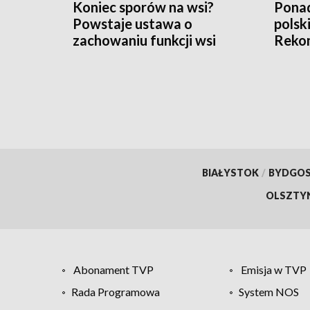
Koniec sporów na wsi?
Ponad
Powstaje ustawa o
polsk
zachowaniu funkcji wsi
Rekom
nawo
BIAŁYSTOK
/
BYDGO
OLSZTY
Abonament TVP
Emisja w TVP
Rada Programowa
System NOS