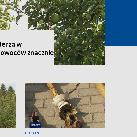
derza w
 owoców znacznie
LUBLIN