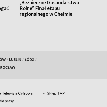
„Bezpieczne Gospodarstwo
egać
Rolne”. Finał etapu
regionalnego w Chełmie
KÓW
/
LUBLIN
/
ŁÓDŹ
/
ROCŁAW
 Telewizja Cyfrowa
Sklep TVP
la prasy