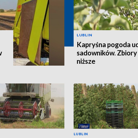
LUBLIN
Kapryśna pogoda u
w
sadowników. Zbiory
niższe
LUBLIN