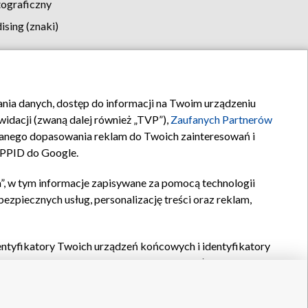
tograficzny
sing (znaki)
klamy
Kontakt
rania danych, dostęp do informacji na Twoim urządzeniu
idacji (zwaną dalej również „TVP”),
Zaufanych Partnerów
anego dopasowania reklam do Twoich zainteresowań i
a PPID do Google.
”, w tym informacje zapisywane za pomocą technologii
zpiecznych usług, personalizację treści oraz reklam,
identyfikatory Twoich urządzeń końcowych i identyfikatory
P,
Zaufanych Partnerów z IAB
oraz pozostałych
Zaufanych
 wyboru podstawowych reklam, wyboru spersonalizowanych
ch treści, pomiaru wydajności reklam, pomiaru wydajności