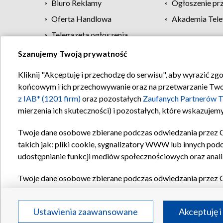
Biuro Reklamy
Ogłoszenie pr
Oferta Handlowa
Akademia Tele
Telegazeta ogłoszenia
Szanujemy Twoją prywatność
Regulamin TVP
Kliknij "Akceptuję i przechodzę do serwisu", aby wyrazić zg
końcowym i ich przechowywanie oraz na przetwarzanie Twoich
z IAB* (1201 firm)
oraz pozostałych
Zaufanych Partnerów T
mierzenia ich skuteczności) i pozostałych, które wskazujemy
Twoje dane osobowe zbierane podczas odwiedzania przez 
takich jak: pliki cookie, sygnalizatory WWW lub innych pod
udostępnianie funkcji mediów społecznościowych oraz anali
Twoje dane osobowe zbierane podczas odwiedzania przez 
plików cookie, informacje o Twoich wyszukiwaniach w serwi
Partnerów TVP
dla realizacji następujących celów i funkc
Ustawienia zaawansowane
Akceptuję i
reklam, tworzenia profilu spersonalizowanych reklam, tworz