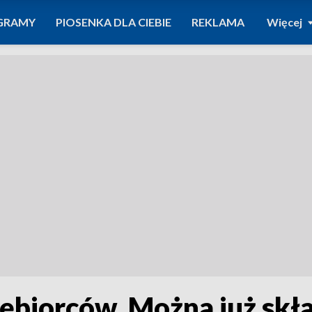
GRAMY
PIOSENKA DLA CIEBIE
REKLAMA
Więcej
iębiorców. Można już skł