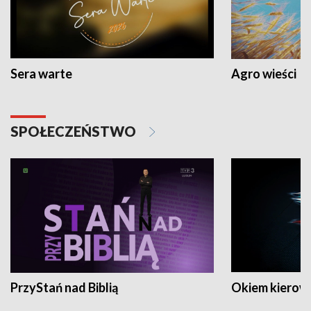
Sera warte
Agro wieści
SPOŁECZEŃSTWO
PrzyStań nad Biblią
Okiem kierow