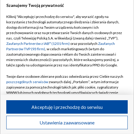
Szanujemy Twoją prywatność
Dołącz do nas:
Kliknij "Akceptuję i przechodzę do serwisu", aby wyrazić zgody na
korzystanie z technologii automatycznego śledzenia i zbierania danych,
TVP
dostęp do informacji na Twoim urządzeniu końcowym i ich
Abonament TVP
przechowywanie oraz na przetwarzanie Twoich danych osobowych przez
Regulamin TVP
nas, czyli Telewizję Polską S.A. w likwidacji (zwaną dalej również „TVP”),
Emisja w TVP
Polityka prywatności
Zaufanych Partnerów z IAB* (1201 firm)
oraz pozostałych
Zaufanych
Partnerów TVP (93 firm)
, w celach marketingowych (w tym do
Centrum informacji TVP
Moje zgody
zautomatyzowanego dopasowania reklam do Twoich zainteresowań i
mierzenia ich skuteczności) i pozostałych, które wskazujemy poniżej, a
Naziemna Telewizja Cyfrowa
Pomoc
także zgody na udostępnianie przez nas identyfikatora PPID do Google.
Sklep TVP
Biuro reklamy
Twoje dane osobowe zbierane podczas odwiedzania przez Ciebie naszych
Rada Programowa
Kontakt
poszczególnych serwisów
zwanych dalej „Portalem”, w tym informacje
zapisywane za pomocą technologii takich jak: pliki cookie, sygnalizatory
System NOS
WWW lub innych podobnych technologii umożliwiających świadczenie
dopasowanych i bezpiecznych usług, personalizację treści oraz reklam,
Informacje o nadawcy
Kanały
udostępnianie funkcji mediów społecznościowych oraz analizowanie
Akceptuję i przechodzę do serwisu
ruchu w Internecie.
Program dla prasy
©2026 Telewizja Polska S.A. w likwidacji
Biuro Reklamy
Twoje dane osobowe zbierane podczas odwiedzania przez Ciebie
Ustawienia zaawansowane
poszczególnych serwisów
na Portalu, takie jak adresy IP, identyfikatory
Ogłoszenie przetargowe
Twoich urządzeń końcowych i identyfikatory plików cookie, informacje o