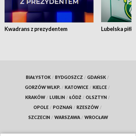
Kwadrans z prezydentem
Lubelska piłk
BIAŁYSTOK
/
BYDGOSZCZ
/
GDAŃSK
/
GORZÓW WLKP.
/
KATOWICE
/
KIELCE
/
KRAKÓW
/
LUBLIN
/
ŁÓDŹ
/
OLSZTYN
/
OPOLE
/
POZNAŃ
/
RZESZÓW
/
SZCZECIN
/
WARSZAWA
/
WROCŁAW