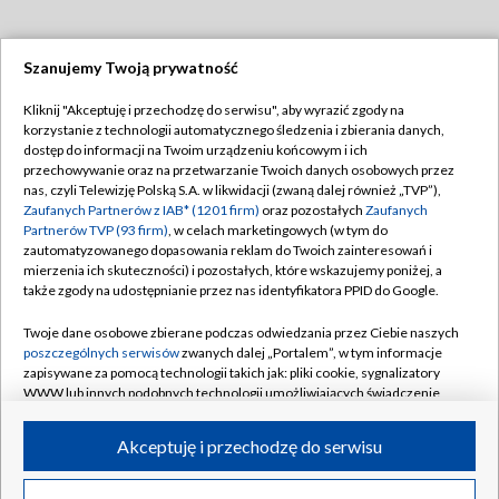
Szanujemy Twoją prywatność
Dołącz do nas:
Kliknij "Akceptuję i przechodzę do serwisu", aby wyrazić zgody na
korzystanie z technologii automatycznego śledzenia i zbierania danych,
TVP
dostęp do informacji na Twoim urządzeniu końcowym i ich
Abonament TVP
przechowywanie oraz na przetwarzanie Twoich danych osobowych przez
Regulamin TVP
nas, czyli Telewizję Polską S.A. w likwidacji (zwaną dalej również „TVP”),
Emisja w TVP
Polityka prywatności
Zaufanych Partnerów z IAB* (1201 firm)
oraz pozostałych
Zaufanych
Partnerów TVP (93 firm)
, w celach marketingowych (w tym do
Centrum informacji TVP
Moje zgody
zautomatyzowanego dopasowania reklam do Twoich zainteresowań i
mierzenia ich skuteczności) i pozostałych, które wskazujemy poniżej, a
Naziemna Telewizja Cyfrowa
Pomoc
także zgody na udostępnianie przez nas identyfikatora PPID do Google.
Sklep TVP
Biuro reklamy
Twoje dane osobowe zbierane podczas odwiedzania przez Ciebie naszych
Rada Programowa
Kontakt
poszczególnych serwisów
zwanych dalej „Portalem”, w tym informacje
zapisywane za pomocą technologii takich jak: pliki cookie, sygnalizatory
System NOS
WWW lub innych podobnych technologii umożliwiających świadczenie
dopasowanych i bezpiecznych usług, personalizację treści oraz reklam,
Informacje o nadawcy
Kanały
udostępnianie funkcji mediów społecznościowych oraz analizowanie
Akceptuję i przechodzę do serwisu
ruchu w Internecie.
Program dla prasy
©2026 Telewizja Polska S.A. w likwidacji
Biuro Reklamy
Twoje dane osobowe zbierane podczas odwiedzania przez Ciebie