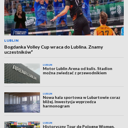
LUBLIN
Bogdanka Volley Cup wraca do Lublina. Znamy
uczestników”
LUBLIN
Motor Lublin Arena od kulis. Stadion
można zwiedzać z przewodnikiem
LUBLIN
Nowa hala sportowa w Lubartowie coraz
bliżej. Inwestycja wyprzedza
harmonogram
LUBLIN
Historyczny Tour de Pologne Women.