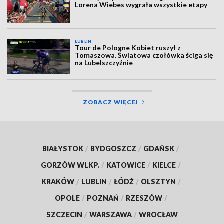
Lorena Wiebes wygrała wszystkie etapy
LUBLIN
Tour de Pologne Kobiet ruszył z
Tomaszowa. Światowa czołówka ściga się
na Lubelszczyźnie
ZOBACZ WIĘCEJ
BIAŁYSTOK
/
BYDGOSZCZ
/
GDAŃSK
/
GORZÓW WLKP.
/
KATOWICE
/
KIELCE
/
KRAKÓW
/
LUBLIN
/
ŁÓDŹ
/
OLSZTYN
/
OPOLE
/
POZNAŃ
/
RZESZÓW
/
SZCZECIN
/
WARSZAWA
/
WROCŁAW