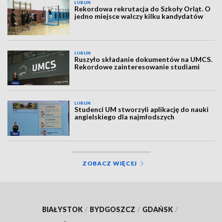
LUBLIN
Rekordowa rekrutacja do Szkoły Orląt. O
jedno miejsce walczy kilku kandydatów
LUBLIN
Ruszyło składanie dokumentów na UMCS.
Rekordowe zainteresowanie studiami
LUBLIN
Studenci UM stworzyli aplikację do nauki
angielskiego dla najmłodszych
ZOBACZ WIĘCEJ
BIAŁYSTOK
/
BYDGOSZCZ
/
GDAŃSK
/