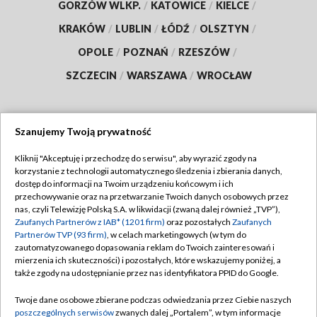
GORZÓW WLKP.
/
KATOWICE
/
KIELCE
/
KRAKÓW
/
LUBLIN
/
ŁÓDŹ
/
OLSZTYN
/
OPOLE
/
POZNAŃ
/
RZESZÓW
/
SZCZECIN
/
WARSZAWA
/
WROCŁAW
Szanujemy Twoją prywatność
Dołącz do nas:
Kliknij "Akceptuję i przechodzę do serwisu", aby wyrazić zgody na
korzystanie z technologii automatycznego śledzenia i zbierania danych,
TVP
dostęp do informacji na Twoim urządzeniu końcowym i ich
Abonament TVP
przechowywanie oraz na przetwarzanie Twoich danych osobowych przez
Regulamin TVP
nas, czyli Telewizję Polską S.A. w likwidacji (zwaną dalej również „TVP”),
Emisja w TVP
Polityka prywatności
Zaufanych Partnerów z IAB* (1201 firm)
oraz pozostałych
Zaufanych
Partnerów TVP (93 firm)
, w celach marketingowych (w tym do
Centrum informacji TVP
Moje zgody
zautomatyzowanego dopasowania reklam do Twoich zainteresowań i
mierzenia ich skuteczności) i pozostałych, które wskazujemy poniżej, a
Naziemna Telewizja Cyfrowa
Pomoc
także zgody na udostępnianie przez nas identyfikatora PPID do Google.
Sklep TVP
Biuro reklamy
Twoje dane osobowe zbierane podczas odwiedzania przez Ciebie naszych
Rada Programowa
Kontakt
poszczególnych serwisów
zwanych dalej „Portalem”, w tym informacje