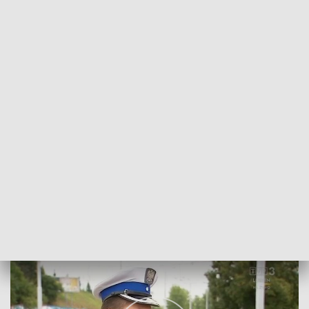
POWRÓT DO
LUBLIN
TVP REGIONY
Kontrole szkolnych autobusów
2019-09-04