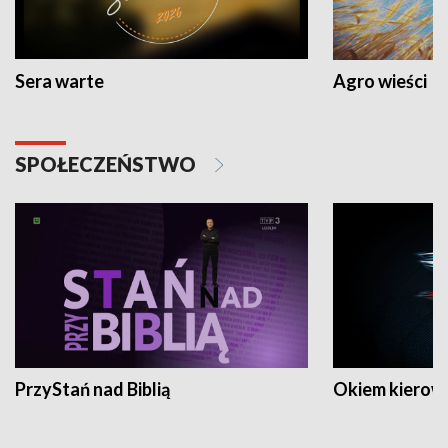
Sera warte
Agro wieści
SPOŁECZEŃSTWO
PrzyStań nad Biblią
Okiem kierow