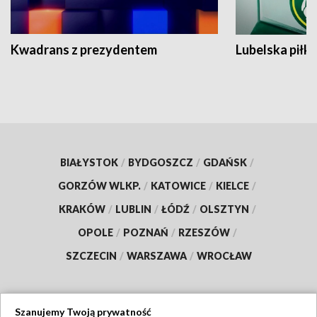
Kwadrans z prezydentem
Lubelska piłk
BIAŁYSTOK
/
BYDGOSZCZ
/
GDAŃSK
/
GORZÓW WLKP.
/
KATOWICE
/
KIELCE
/
KRAKÓW
/
LUBLIN
/
ŁÓDŹ
/
OLSZTYN
/
OPOLE
/
POZNAŃ
/
RZESZÓW
/
SZCZECIN
/
WARSZAWA
/
WROCŁAW
Szanujemy Twoją prywatność