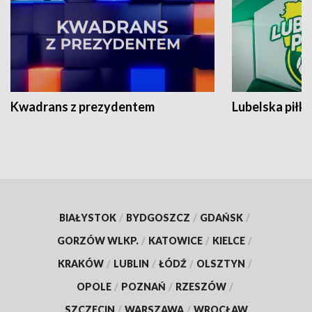
Kwadrans z prezydentem
Lubelska piłk
BIAŁYSTOK
/
BYDGOSZCZ
/
GDAŃSK
/
GORZÓW WLKP.
/
KATOWICE
/
KIELCE
/
KRAKÓW
/
LUBLIN
/
ŁÓDŹ
/
OLSZTYN
/
OPOLE
/
POZNAŃ
/
RZESZÓW
/
SZCZECIN
/
WARSZAWA
/
WROCŁAW