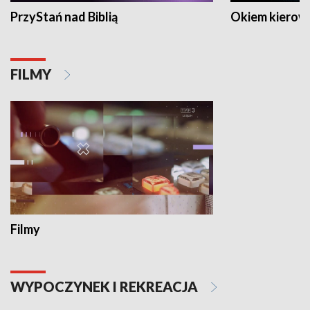
PrzyStań nad Biblią
Okiem kierow
FILMY
Filmy
WYPOCZYNEK I REKREACJA