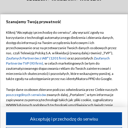
Szanujemy Twoją prywatność
Dołącz do nas:
Kliknij "Akceptuję i przechodzę do serwisu", aby wyrazić zgody na
korzystanie z technologii automatycznego śledzenia i zbierania danych,
TVP
dostęp do informacji na Twoim urządzeniu końcowym i ich
Abonament TVP
przechowywanie oraz na przetwarzanie Twoich danych osobowych przez
Regulamin TVP
nas, czyli Telewizję Polską S.A. w likwidacji (zwaną dalej również „TVP”),
Emisja w TVP
Polityka prywatności
Zaufanych Partnerów z IAB* (1201 firm)
oraz pozostałych
Zaufanych
Partnerów TVP (93 firm)
, w celach marketingowych (w tym do
Centrum informacji TVP
Moje zgody
zautomatyzowanego dopasowania reklam do Twoich zainteresowań i
mierzenia ich skuteczności) i pozostałych, które wskazujemy poniżej, a
Naziemna Telewizja Cyfrowa
Pomoc
także zgody na udostępnianie przez nas identyfikatora PPID do Google.
Sklep TVP
Biuro reklamy
Twoje dane osobowe zbierane podczas odwiedzania przez Ciebie naszych
Rada Programowa
Kontakt
poszczególnych serwisów
zwanych dalej „Portalem”, w tym informacje
zapisywane za pomocą technologii takich jak: pliki cookie, sygnalizatory
System NOS
WWW lub innych podobnych technologii umożliwiających świadczenie
dopasowanych i bezpiecznych usług, personalizację treści oraz reklam,
Informacje o nadawcy
Kanały
udostępnianie funkcji mediów społecznościowych oraz analizowanie
Akceptuję i przechodzę do serwisu
ruchu w Internecie.
Program dla prasy
©2026 Telewizja Polska S.A. w likwidacji