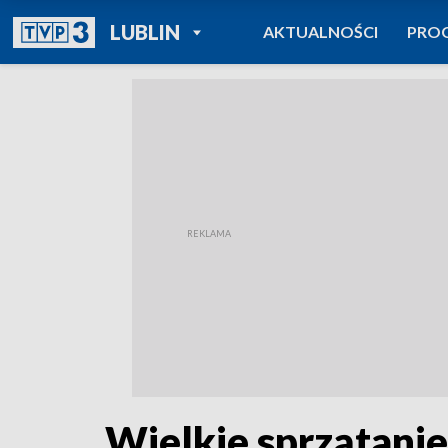
POWRÓT DO
LUBLIN
AKTUALNOŚCI
PRO
TVP REGIONY
Wielkie sprzątani