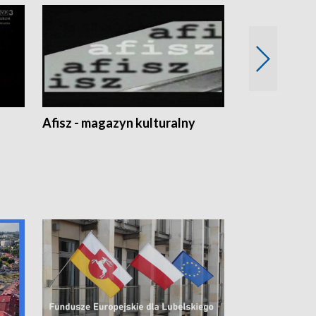
Afisz - magazyn kulturalny
Zobacz, co s