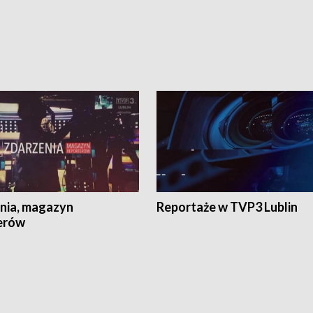
nia, magazyn
Reportaże w TVP3 Lublin
erów