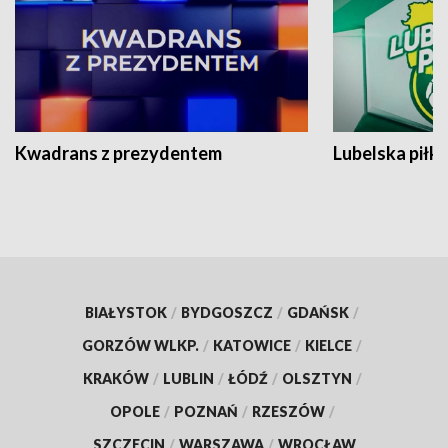
Kwadrans z prezydentem
Lubelska piłk
BIAŁYSTOK
/
BYDGOSZCZ
/
GDAŃSK
/
GORZÓW WLKP.
/
KATOWICE
/
KIELCE
/
KRAKÓW
/
LUBLIN
/
ŁÓDŹ
/
OLSZTYN
/
OPOLE
/
POZNAŃ
/
RZESZÓW
/
SZCZECIN
/
WARSZAWA
/
WROCŁAW