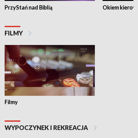
PrzyStań nad Biblią
Okiem kierow
FILMY
Filmy
WYPOCZYNEK I REKREACJA