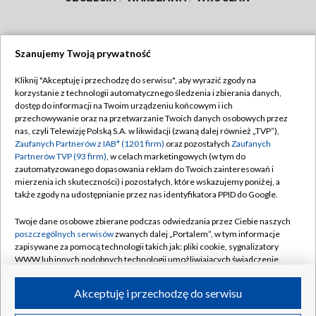
Szanujemy Twoją prywatność
Dołącz do nas:
Kliknij "Akceptuję i przechodzę do serwisu", aby wyrazić zgody na
korzystanie z technologii automatycznego śledzenia i zbierania danych,
TVP
dostęp do informacji na Twoim urządzeniu końcowym i ich
Abonament TVP
przechowywanie oraz na przetwarzanie Twoich danych osobowych przez
Regulamin TVP
nas, czyli Telewizję Polską S.A. w likwidacji (zwaną dalej również „TVP”),
Emisja w TVP
Polityka prywatności
Zaufanych Partnerów z IAB* (1201 firm)
oraz pozostałych
Zaufanych
Partnerów TVP (93 firm)
, w celach marketingowych (w tym do
Centrum informacji TVP
Moje zgody
zautomatyzowanego dopasowania reklam do Twoich zainteresowań i
mierzenia ich skuteczności) i pozostałych, które wskazujemy poniżej, a
Naziemna Telewizja Cyfrowa
Pomoc
także zgody na udostępnianie przez nas identyfikatora PPID do Google.
Sklep TVP
Biuro reklamy
Twoje dane osobowe zbierane podczas odwiedzania przez Ciebie naszych
Rada Programowa
Kontakt
poszczególnych serwisów
zwanych dalej „Portalem”, w tym informacje
zapisywane za pomocą technologii takich jak: pliki cookie, sygnalizatory
System NOS
WWW lub innych podobnych technologii umożliwiających świadczenie
dopasowanych i bezpiecznych usług, personalizację treści oraz reklam,
Informacje o nadawcy
Kanały
udostępnianie funkcji mediów społecznościowych oraz analizowanie
Akceptuję i przechodzę do serwisu
ruchu w Internecie.
Program dla prasy
©2026 Telewizja Polska S.A. w likwidacji