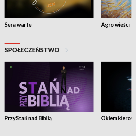
Sera warte
Agro wieści
SPOŁECZEŃSTWO
PrzyStań nad Biblią
Okiem kierow