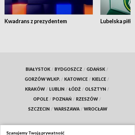
Kwadrans z prezydentem
Lubelska piłk
BIAŁYSTOK
/
BYDGOSZCZ
/
GDAŃSK
/
GORZÓW WLKP.
/
KATOWICE
/
KIELCE
/
KRAKÓW
/
LUBLIN
/
ŁÓDŹ
/
OLSZTYN
/
OPOLE
/
POZNAŃ
/
RZESZÓW
/
SZCZECIN
/
WARSZAWA
/
WROCŁAW
Szanujemy Twoją prywatność