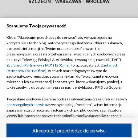
SZCZECIN
/
WARSZAWA
/
WROCŁAW
Szanujemy Twoją prywatność
Dołącz do nas:
Kliknij "Akceptuję i przechodzę do serwisu", aby wyrazić zgody na
korzystanie z technologii automatycznego śledzenia i zbierania danych,
TVP
dostęp do informacji na Twoim urządzeniu końcowym i ich
Abonament TVP
przechowywanie oraz na przetwarzanie Twoich danych osobowych przez
Regulamin TVP
nas, czyli Telewizję Polską S.A. w likwidacji (zwaną dalej również „TVP”),
Emisja w TVP
Polityka prywatności
Zaufanych Partnerów z IAB* (1201 firm)
oraz pozostałych
Zaufanych
Partnerów TVP (93 firm)
, w celach marketingowych (w tym do
Centrum informacji TVP
Moje zgody
zautomatyzowanego dopasowania reklam do Twoich zainteresowań i
mierzenia ich skuteczności) i pozostałych, które wskazujemy poniżej, a
Naziemna Telewizja Cyfrowa
Pomoc
także zgody na udostępnianie przez nas identyfikatora PPID do Google.
Sklep TVP
Biuro reklamy
Twoje dane osobowe zbierane podczas odwiedzania przez Ciebie naszych
Rada Programowa
Kontakt
poszczególnych serwisów
zwanych dalej „Portalem”, w tym informacje
zapisywane za pomocą technologii takich jak: pliki cookie, sygnalizatory
System NOS
WWW lub innych podobnych technologii umożliwiających świadczenie
dopasowanych i bezpiecznych usług, personalizację treści oraz reklam,
Informacje o nadawcy
Kanały
udostępnianie funkcji mediów społecznościowych oraz analizowanie
Akceptuję i przechodzę do serwisu
ruchu w Internecie.
Program dla prasy