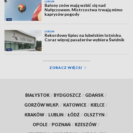
LUBLIN
Balony znów mają wzbić się nad
Nałęczowem. Mistrzostwa trwają mimo
kaprysów pogody
LUBLIN
Rekordowy lipiec na lubelskim lotnisku.
Coraz więcej pasażerów wybiera Świdnik
ZOBACZ WIĘCEJ
BIAŁYSTOK
/
BYDGOSZCZ
/
GDAŃSK
/
GORZÓW WLKP.
/
KATOWICE
/
KIELCE
/
KRAKÓW
/
LUBLIN
/
ŁÓDŹ
/
OLSZTYN
/
OPOLE
/
POZNAŃ
/
RZESZÓW
/