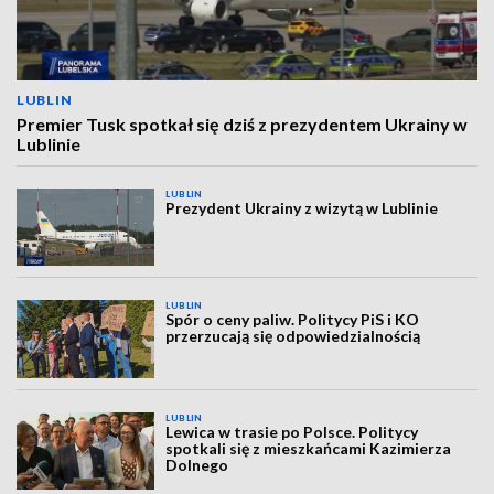
LUBLIN
Premier Tusk spotkał się dziś z prezydentem Ukrainy w
Lublinie
LUBLIN
Prezydent Ukrainy z wizytą w Lublinie
LUBLIN
Spór o ceny paliw. Politycy PiS i KO
przerzucają się odpowiedzialnością
LUBLIN
Lewica w trasie po Polsce. Politycy
spotkali się z mieszkańcami Kazimierza
Dolnego