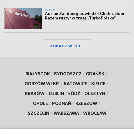
LUBLIN
Adrian Zandberg odwiedził Chełm. Lider
Razem ruszył w trasę „TurboPolska”
ZOBACZ WIĘCEJ
BIAŁYSTOK
/
BYDGOSZCZ
/
GDAŃSK
/
GORZÓW WLKP.
/
KATOWICE
/
KIELCE
/
KRAKÓW
/
LUBLIN
/
ŁÓDŹ
/
OLSZTYN
/
OPOLE
/
POZNAŃ
/
RZESZÓW
/
SZCZECIN
/
WARSZAWA
/
WROCŁAW