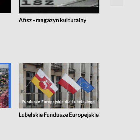
Afisz - magazyn kulturalny
Zobacz, co s
Lubelskie Fundusze Europejskie