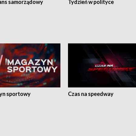
ans samorządowy
Tydzień w polityce
yn sportowy
Czas na speedway