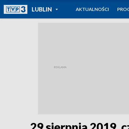
POWRÓT DO
LUBLIN
AKTUALNOŚCI
PRO
TVP REGIONY
29 sierpnia 2019, cz