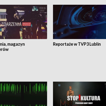
nia, magazyn
Reportaże w TVP3 Lublin
erów