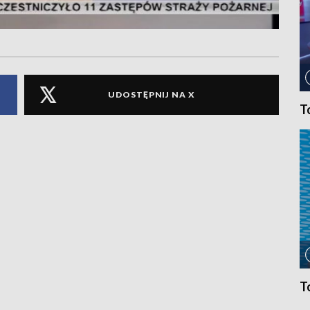
UDOSTĘPNIJ NA X
T
T