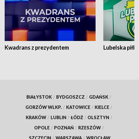
Kwadrans z prezydentem
Lubelska piłk
BIAŁYSTOK
/
BYDGOSZCZ
/
GDAŃSK
/
GORZÓW WLKP.
/
KATOWICE
/
KIELCE
/
KRAKÓW
/
LUBLIN
/
ŁÓDŹ
/
OLSZTYN
/
OPOLE
/
POZNAŃ
/
RZESZÓW
/
SZCZECIN
/
WARSZAWA
/
WROCŁAW