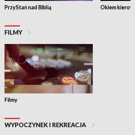
PrzyStań nad Biblią
Okiem kierow
FILMY
Filmy
WYPOCZYNEK I REKREACJA