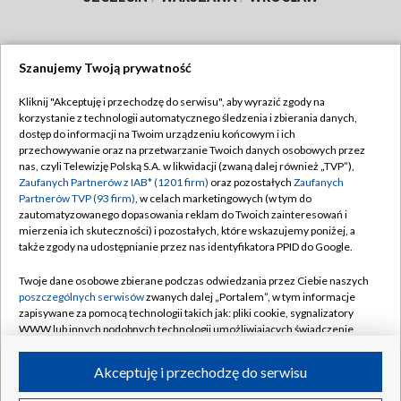
Szanujemy Twoją prywatność
Dołącz do nas:
Kliknij "Akceptuję i przechodzę do serwisu", aby wyrazić zgody na
korzystanie z technologii automatycznego śledzenia i zbierania danych,
TVP
dostęp do informacji na Twoim urządzeniu końcowym i ich
Abonament TVP
przechowywanie oraz na przetwarzanie Twoich danych osobowych przez
Regulamin TVP
nas, czyli Telewizję Polską S.A. w likwidacji (zwaną dalej również „TVP”),
Emisja w TVP
Polityka prywatności
Zaufanych Partnerów z IAB* (1201 firm)
oraz pozostałych
Zaufanych
Partnerów TVP (93 firm)
, w celach marketingowych (w tym do
Centrum informacji TVP
Moje zgody
zautomatyzowanego dopasowania reklam do Twoich zainteresowań i
mierzenia ich skuteczności) i pozostałych, które wskazujemy poniżej, a
Naziemna Telewizja Cyfrowa
Pomoc
także zgody na udostępnianie przez nas identyfikatora PPID do Google.
Sklep TVP
Biuro reklamy
Twoje dane osobowe zbierane podczas odwiedzania przez Ciebie naszych
Rada Programowa
Kontakt
poszczególnych serwisów
zwanych dalej „Portalem”, w tym informacje
zapisywane za pomocą technologii takich jak: pliki cookie, sygnalizatory
System NOS
WWW lub innych podobnych technologii umożliwiających świadczenie
dopasowanych i bezpiecznych usług, personalizację treści oraz reklam,
Informacje o nadawcy
Kanały
udostępnianie funkcji mediów społecznościowych oraz analizowanie
Akceptuję i przechodzę do serwisu
ruchu w Internecie.
Program dla prasy
©2026 Telewizja Polska S.A. w likwidacji