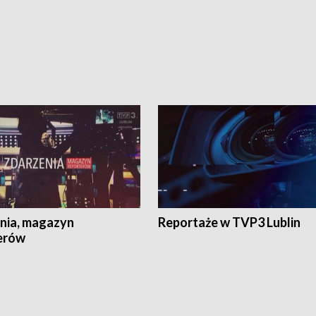
nia, magazyn
Reportaże w TVP3 Lublin
erów