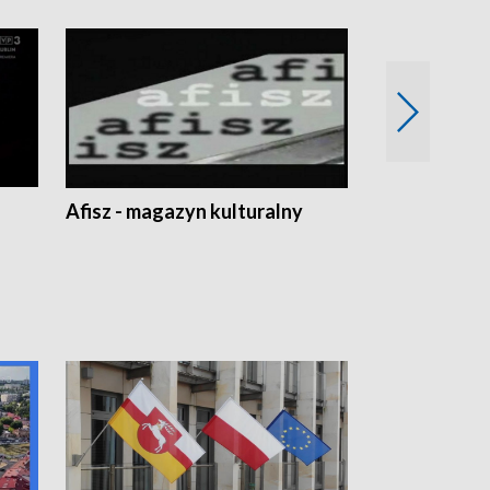
Afisz - magazyn kulturalny
Zobacz, co s