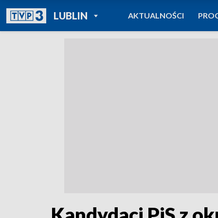
POWRÓT DO
LUBLIN
AKTUALNOŚCI
PRO
TVP REGIONY
Kandydaci PiS z ok