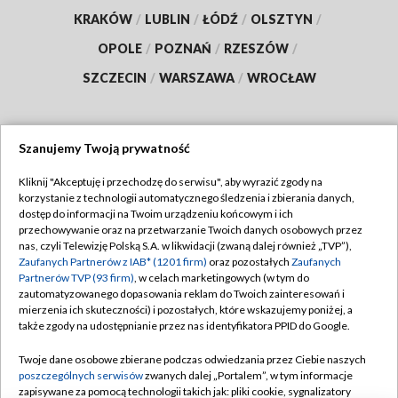
KRAKÓW
/
LUBLIN
/
ŁÓDŹ
/
OLSZTYN
/
OPOLE
/
POZNAŃ
/
RZESZÓW
/
SZCZECIN
/
WARSZAWA
/
WROCŁAW
Szanujemy Twoją prywatność
Dołącz do nas:
Kliknij "Akceptuję i przechodzę do serwisu", aby wyrazić zgody na
korzystanie z technologii automatycznego śledzenia i zbierania danych,
TVP
dostęp do informacji na Twoim urządzeniu końcowym i ich
Abonament TVP
przechowywanie oraz na przetwarzanie Twoich danych osobowych przez
Regulamin TVP
nas, czyli Telewizję Polską S.A. w likwidacji (zwaną dalej również „TVP”),
Emisja w TVP
Polityka prywatności
Zaufanych Partnerów z IAB* (1201 firm)
oraz pozostałych
Zaufanych
Partnerów TVP (93 firm)
, w celach marketingowych (w tym do
Centrum informacji TVP
Moje zgody
zautomatyzowanego dopasowania reklam do Twoich zainteresowań i
mierzenia ich skuteczności) i pozostałych, które wskazujemy poniżej, a
Naziemna Telewizja Cyfrowa
Pomoc
także zgody na udostępnianie przez nas identyfikatora PPID do Google.
Sklep TVP
Biuro reklamy
Twoje dane osobowe zbierane podczas odwiedzania przez Ciebie naszych
Rada Programowa
Kontakt
poszczególnych serwisów
zwanych dalej „Portalem”, w tym informacje
zapisywane za pomocą technologii takich jak: pliki cookie, sygnalizatory