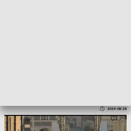
POWRÓT DO
LUBLIN
TVP REGIONY
Rozpoczął się Bieg Pokoju Pamięci Dzieci
Zamojszczyzny
2019-08-28