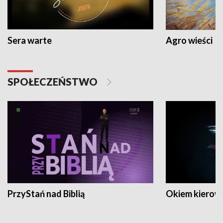
Sera warte
Agro wieści
SPOŁECZEŃSTWO
PrzyStań nad Biblią
Okiem kierow