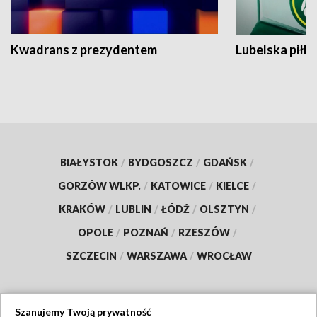
Kwadrans z prezydentem
Lubelska piłk
BIAŁYSTOK
/
BYDGOSZCZ
/
GDAŃSK
/
GORZÓW WLKP.
/
KATOWICE
/
KIELCE
/
KRAKÓW
/
LUBLIN
/
ŁÓDŹ
/
OLSZTYN
/
OPOLE
/
POZNAŃ
/
RZESZÓW
/
SZCZECIN
/
WARSZAWA
/
WROCŁAW
Szanujemy Twoją prywatność