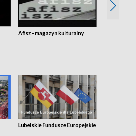
Afisz - magazyn kulturalny
Zobacz, co s
Lubelskie Fundusze Europejskie