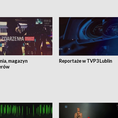
nia, magazyn
Reportaże w TVP3 Lublin
erów