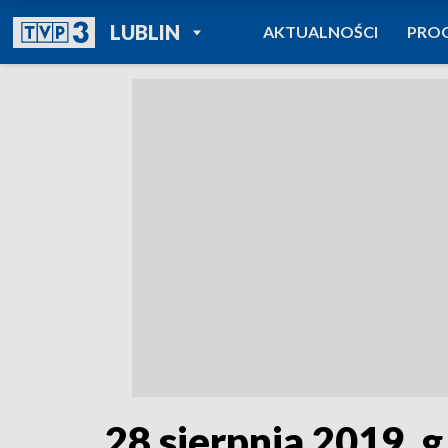
POWRÓT DO
LUBLIN
AKTUALNOŚCI
PRO
TVP REGIONY
28 sierpnia 2019, g