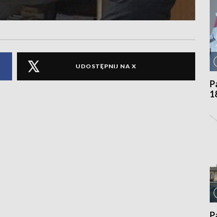
UDOSTĘPNIJ NA X
P
1
P