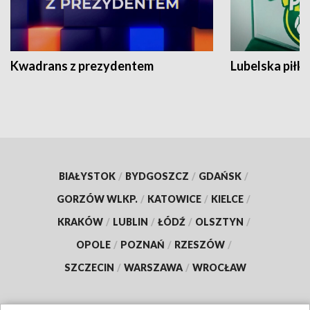
Kwadrans z prezydentem
Lubelska piłk
BIAŁYSTOK
/
BYDGOSZCZ
/
GDAŃSK
/
GORZÓW WLKP.
/
KATOWICE
/
KIELCE
/
KRAKÓW
/
LUBLIN
/
ŁÓDŹ
/
OLSZTYN
/
OPOLE
/
POZNAŃ
/
RZESZÓW
/
SZCZECIN
/
WARSZAWA
/
WROCŁAW