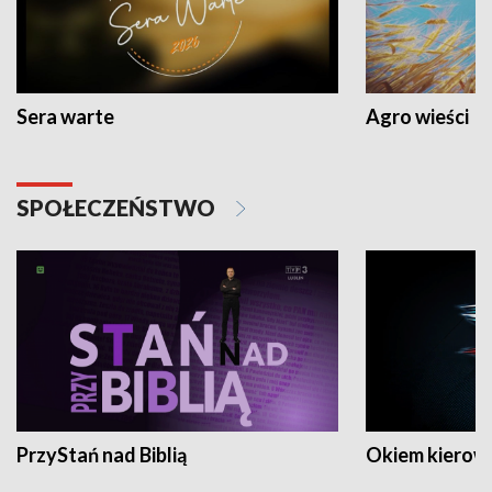
Sera warte
Agro wieści
SPOŁECZEŃSTWO
PrzyStań nad Biblią
Okiem kierow