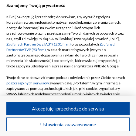
Szanujemy Twoją prywatność
Dołącz do nas:
Kliknij "Akceptuję i przechodzę do serwisu", aby wyrazić zgody na
korzystanie z technologii automatycznego śledzenia i zbierania danych,
TVP
dostęp do informacji na Twoim urządzeniu końcowym i ich
Abonament TVP
przechowywanie oraz na przetwarzanie Twoich danych osobowych przez
Regulamin TVP
nas, czyli Telewizję Polską S.A. w likwidacji (zwaną dalej również „TVP”),
Emisja w TVP
Polityka prywatności
Zaufanych Partnerów z IAB* (1201 firm)
oraz pozostałych
Zaufanych
Partnerów TVP (93 firm)
, w celach marketingowych (w tym do
Centrum informacji TVP
Moje zgody
zautomatyzowanego dopasowania reklam do Twoich zainteresowań i
mierzenia ich skuteczności) i pozostałych, które wskazujemy poniżej, a
Naziemna Telewizja Cyfrowa
Pomoc
także zgody na udostępnianie przez nas identyfikatora PPID do Google.
Sklep TVP
Biuro reklamy
Twoje dane osobowe zbierane podczas odwiedzania przez Ciebie naszych
Rada Programowa
Kontakt
poszczególnych serwisów
zwanych dalej „Portalem”, w tym informacje
zapisywane za pomocą technologii takich jak: pliki cookie, sygnalizatory
System NOS
WWW lub innych podobnych technologii umożliwiających świadczenie
dopasowanych i bezpiecznych usług, personalizację treści oraz reklam,
Informacje o nadawcy
Kanały
udostępnianie funkcji mediów społecznościowych oraz analizowanie
Akceptuję i przechodzę do serwisu
ruchu w Internecie.
Program dla prasy
©2026 Telewizja Polska S.A. w likwidacji
Biuro Reklamy
Twoje dane osobowe zbierane podczas odwiedzania przez Ciebie
Ustawienia zaawansowane
poszczególnych serwisów
na Portalu, takie jak adresy IP, identyfikatory
Ogłoszenie przetargowe
Twoich urządzeń końcowych i identyfikatory plików cookie, informacje o