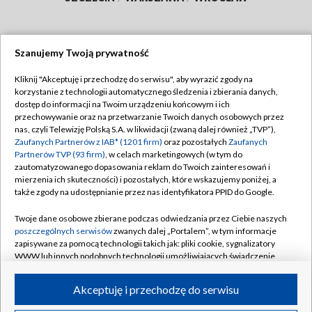
Szanujemy Twoją prywatność
Dołącz do nas:
Kliknij "Akceptuję i przechodzę do serwisu", aby wyrazić zgody na
korzystanie z technologii automatycznego śledzenia i zbierania danych,
TVP
dostęp do informacji na Twoim urządzeniu końcowym i ich
Abonament TVP
przechowywanie oraz na przetwarzanie Twoich danych osobowych przez
Regulamin TVP
nas, czyli Telewizję Polską S.A. w likwidacji (zwaną dalej również „TVP”),
Emisja w TVP
Polityka prywatności
Zaufanych Partnerów z IAB* (1201 firm)
oraz pozostałych
Zaufanych
Partnerów TVP (93 firm)
, w celach marketingowych (w tym do
Centrum informacji TVP
Moje zgody
zautomatyzowanego dopasowania reklam do Twoich zainteresowań i
mierzenia ich skuteczności) i pozostałych, które wskazujemy poniżej, a
Naziemna Telewizja Cyfrowa
Pomoc
także zgody na udostępnianie przez nas identyfikatora PPID do Google.
Sklep TVP
Biuro reklamy
Twoje dane osobowe zbierane podczas odwiedzania przez Ciebie naszych
Rada Programowa
Kontakt
poszczególnych serwisów
zwanych dalej „Portalem”, w tym informacje
zapisywane za pomocą technologii takich jak: pliki cookie, sygnalizatory
System NOS
WWW lub innych podobnych technologii umożliwiających świadczenie
dopasowanych i bezpiecznych usług, personalizację treści oraz reklam,
Informacje o nadawcy
Kanały
udostępnianie funkcji mediów społecznościowych oraz analizowanie
Akceptuję i przechodzę do serwisu
ruchu w Internecie.
Program dla prasy
©2026 Telewizja Polska S.A. w likwidacji