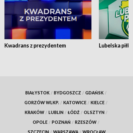
Kwadrans z prezydentem
Lubelska piłk
BIAŁYSTOK
/
BYDGOSZCZ
/
GDAŃSK
/
GORZÓW WLKP.
/
KATOWICE
/
KIELCE
/
KRAKÓW
/
LUBLIN
/
ŁÓDŹ
/
OLSZTYN
/
OPOLE
/
POZNAŃ
/
RZESZÓW
/
SZCZECIN
/
WARSZAWA
/
WROCŁAW