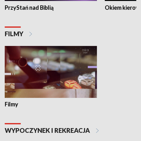
PrzyStań nad Biblią
Okiem kierow
FILMY
Filmy
WYPOCZYNEK I REKREACJA